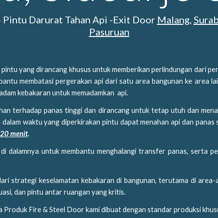
 - Pintu Darurat Tahan Api -Exit Door
Malang
,
Sura
Pasuruan
lah pintu yang dirancang khusus untuk memberikan perlindungan dari p
mbantu membatasi pergerakan api dari satu area bangunan ke area l
pemadam kebakaran untuk memadamkan api.
ahan terhadap panas tinggi dan dirancang untuk tetap utuh dan mena
an dalam waktu yang diperkirakan pintu dapat menahan api dan panas 
20 menit
.
rmal di dalamnya untuk membantu menghalangi transfer panas, serta 
dari strategi keselamatan kebakaran di bangunan, terutama di are
asi, dan pintu antar ruangan yang kritis.
a Produk Fire & Steel Door kami dibuat dengan standar produksi khus