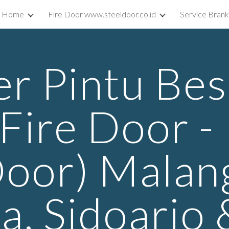
Home
Fire Door www.steeldoor.co.id
Service Bran
ip to main content
Skip to navigat
er Pintu Besi
Fire Door 
Door) Malan
a, Sidoarjo 