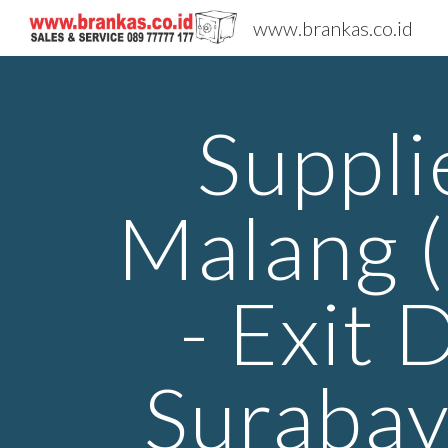
www.brankas.co.id
Sk
Suppli
Malang (
- Exit 
Surabay