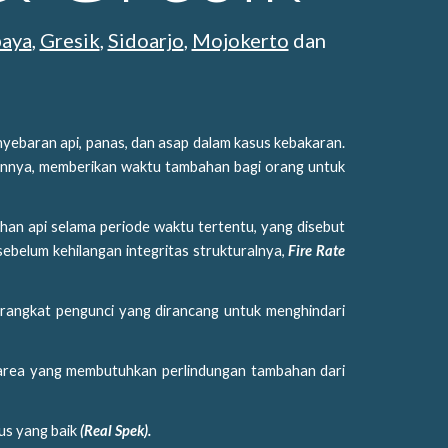
baya
,
Gresik
,
Sidoarjo
,
Mojokerto
dan
enyebaran api, panas, dan asap dalam kasus kebakaran.
ainnya, memberikan waktu tambahan bagi orang untuk
han api selama periode waktu tertentu, yang disebut
sebelum kehilangan integritas strukturalnya,
Fire Rate
perangkat pengunci yang dirancang untuk menghindari
a-area yang membutuhkan perlindungan tambahan dari
us yang baik
(Real Spek).