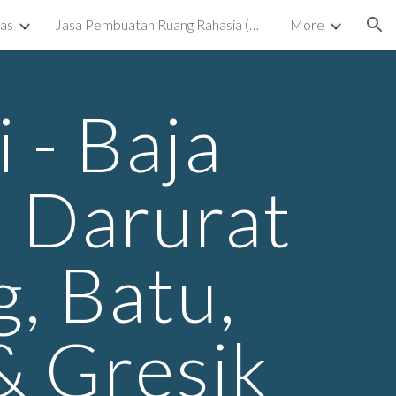
kas
Jasa Pembuatan Ruang Rahasia (Ruang Tersembunyi) Surabaya
More
ion
 - Baja
- Darurat
g, Batu,
& Gresik