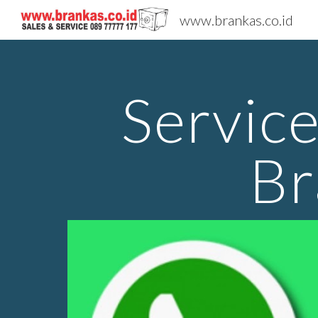
www.brankas.co.id
Sk
Servic
Br