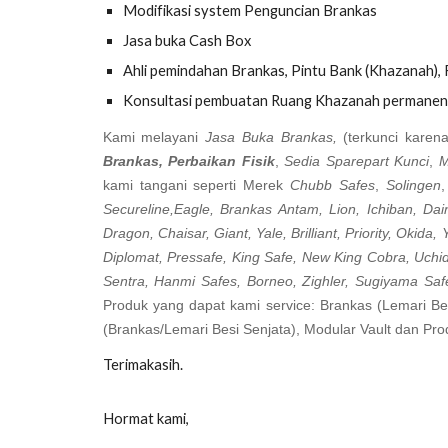
Modifikasi system Penguncian Brankas
Jasa buka Cash Box
Ahli pemindahan Brankas, Pintu Bank (Khazanah), F
Konsultasi pembuatan Ruang Khazanah permanen
Kami melayani
Jasa Buka Brankas,
(terkunci karena
Brankas, Perbaikan Fisik
,
Sedia Sparepart Kunci
,
M
kami tangani seperti Merek
Chubb Safes
,
Solingen
Secureline,Eagle, Brankas Antam, Lion, Ichiban, Dai
Dragon, Chaisar, Giant, Yale, Brilliant, Priority, Okida,
Diplomat, Pressafe, King Safe, New King Cobra, Uchid
Sentra, Hanmi Safes, Borneo, Zighler, Sugiyama Saf
Produk yang dapat kami service: Brankas (Lemari Besi
(Brankas/Lemari Besi Senjata), Modular Vault dan Pro
Terimakasih.
Hormat kami,