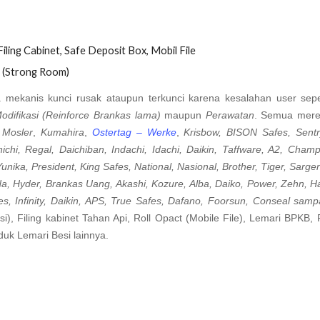
iling Cabinet, Safe Deposit Box, Mobil File
 (Strong Room)
 mekanis kunci rusak ataupun terkunci karena kesalahan user seper
odifikasi (Reinforce Brankas lama)
maupun
Perawatan
. Semua merek
,
Mosler
,
Kumahira
,
Ostertag – Werke
,
Krisbow, BISON Safes, Sentr
nichi, Regal, Daichiban, Indachi, Idachi, Daikin, Taffware, A2, Cham
 Yunika, President, King Safes, National, Nasional, Brother, Tiger, Sarge
a, Hyder, Brankas Uang, Akashi, Kozure, Alba, Daiko, Power, Zehn, Ha
es, Infinity, Daikin, APS, True Safes, Dafano, Foorsun, Conseal sa
), Filing kabinet Tahan Api, Roll Opact (Mobile File), Lemari BPKB, 
duk Lemari Besi lainnya.