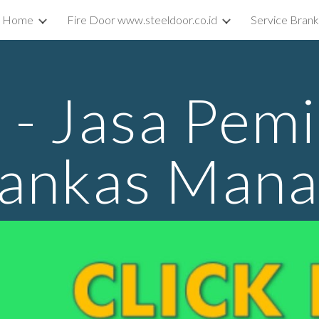
Home
Fire Door www.steeldoor.co.id
Service Bran
ip to main content
Skip to navigat
e - Jasa Pem
ankas Man