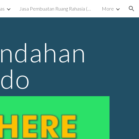
kas
Jasa Pembuatan Ruang Rahasia (Ruang Tersembunyi) Surabaya
More
ion
indahan
ado