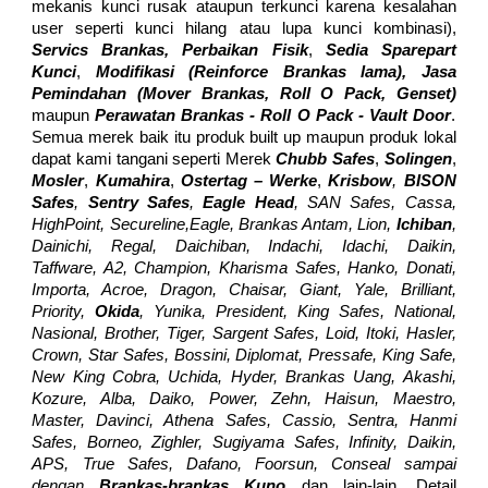
mekanis kunci rusak ataupun terkunci karena kesalahan
user seperti kunci hilang atau lupa kunci kombinasi),
Servics Brankas, Perbaikan Fisik
,
Sedia Sparepart
Kunci
,
Modifikasi (Reinforce Brankas lama), Jasa
Pemindahan (Mover
Brankas,
Roll O Pack, Genset)
maupun
Perawatan Bra
nkas - Roll O Pack - Vault Door
.
Semua merek baik itu produk built up maupun produk lokal
dapat kami tangani seperti Merek
Chubb Safes
,
Solingen
,
Mosler
,
Kumahira
,
Ostertag – Werke
,
Krisbow
,
BISON
Safes
,
Sentry Safes
,
Eagle Head
, SAN Safes, Cassa,
HighPoint, Secureline,Eagle, Brankas Antam, Lion,
Ichiban
,
Dainichi, Regal, Daichiban, Indachi, Idachi, Daikin,
Taffware, A2, Champion, Kharisma Safes, Hanko, Donati,
Importa, Acroe, Dragon, Chaisar, Giant, Yale, Brilliant,
Priority,
Okida
, Yunika, President, King Safes, National,
Nasional, Brother, Tiger, Sargent Safes, Loid, Itoki, Hasler,
Crown, Star Safes, Bossini, Diplomat, Pressafe, King Safe,
New King Cobra, Uchida, Hyder, Brankas Uang, Akashi,
Kozure, Alba, Daiko, Power, Zehn, Haisun, Maestro,
Master, Davinci, Athena Safes, Cassio, Sentra, Hanmi
Safes, Borneo, Zighler, Sugiyama Safes, Infinity, Daikin,
APS, True Safes, Dafano, Foorsun, Conseal sampai
dengan
Brankas-brankas Kuno
dan lain-lain. Detail