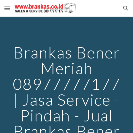
Skip to main content
Skip to navigation
Brankas Bener
Meriah
08977777177
| Jasa Service -
Pindah - Jual
Brankas Bener