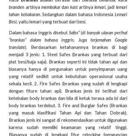
branden
artinya
membakar
dan
kast
artinya
lemari
, jadi
lemari
tahan kebakaran
. Sedangkan dalam bahasa Indonesia
Lemari
Besi
, yaitu lemari yang terbuat dari besi.
Dalam bahasa Inggris disebut
Safes” (di banyak ulasan perihal
“brankas” dalam bahasa inggris. Juga terjemahan Google
translate).
Berdasarkan ketahanannya brankas di bagi
menjadi 3 jenis: 1. Steel Safes (brankas yang terbuat dari
plat besi/baja saja). Brankas seperti ini tidak tahan api dan
biasanya hanya di pergunakan untuk penyimpanan uang
yang relatif sedikit untuk kebutuhan operasional usaha
sekala kecil. 2. Fire Safes (brankas yang sudah di lengkapi
dengan fiture tahan api). Brankas jenis ini terlihat dari
ketebalan body brankas dan bila di ketuk terasa ada isi dari
body brankas terdebut. 3. Fire and Burglar Safes (Brankas
yang masuk klasifikasi Tahan Api dan Tahan Dobrak).
Brankas jenis ini sangat di rekomendasikan untuk digunakan
karena sudah memiliki keamanan yang relatif tinggi.
Biasanya sudah di lengkapi fitur relocking (penguncian