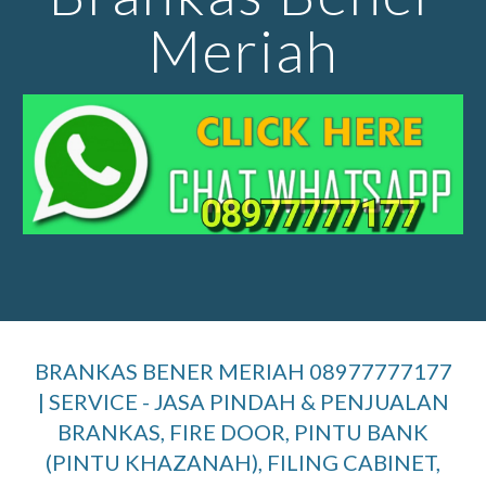
Meriah
BRANKAS BENER MERIAH 08977777177
| SERVICE - JASA PINDAH & PENJUALAN
BRANKAS, FIRE DOOR, PINTU BANK
(PINTU KHAZANAH), FILING CABINET,