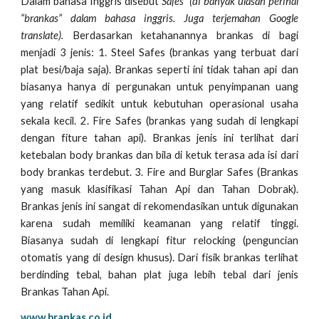
Dalam bahasa Inggris disebut
Safes” (di banyak ulasan perihal
“brankas” dalam bahasa inggris. Juga terjemahan Google
translate).
Berdasarkan ketahanannya brankas di bagi
menjadi 3 jenis: 1. Steel Safes (brankas yang terbuat dari
plat besi/baja saja). Brankas seperti ini tidak tahan api dan
biasanya hanya di pergunakan untuk penyimpanan uang
yang relatif sedikit untuk kebutuhan operasional usaha
sekala kecil. 2. Fire Safes (brankas yang sudah di lengkapi
dengan fiture tahan api). Brankas jenis ini terlihat dari
ketebalan body brankas dan bila di ketuk terasa ada isi dari
body brankas terdebut. 3. Fire and Burglar Safes (Brankas
yang masuk klasifikasi Tahan Api dan Tahan Dobrak).
Brankas jenis ini sangat di rekomendasikan untuk digunakan
karena sudah memiliki keamanan yang relatif tinggi.
Biasanya sudah di lengkapi fitur relocking (penguncian
otomatis yang di design khusus). Dari fisik brankas terlihat
berdinding tebal, bahan plat juga lebih tebal dari jenis
Brankas Tahan Api.
www.brankas.co.id