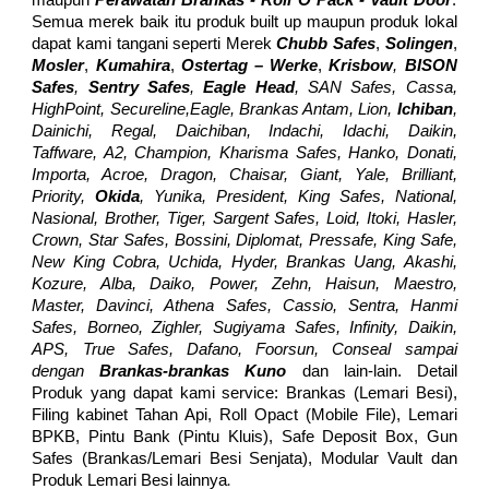
maupun
Perawatan Bra
nkas - Roll O Pack - Vault Door
.
Semua merek baik itu produk built up maupun produk lokal
dapat kami tangani seperti Merek
Chubb Safes
,
Solingen
,
Mosler
,
Kumahira
,
Ostertag – Werke
,
Krisbow
,
BISON
Safes
,
Sentry Safes
,
Eagle Head
, SAN Safes, Cassa,
HighPoint, Secureline,Eagle, Brankas Antam, Lion,
Ichiban
,
Dainichi, Regal, Daichiban, Indachi, Idachi, Daikin,
Taffware, A2, Champion, Kharisma Safes, Hanko, Donati,
Importa, Acroe, Dragon, Chaisar, Giant, Yale, Brilliant,
Priority,
Okida
, Yunika, President, King Safes, National,
Nasional, Brother, Tiger, Sargent Safes, Loid, Itoki, Hasler,
Crown, Star Safes, Bossini, Diplomat, Pressafe, King Safe,
New King Cobra, Uchida, Hyder, Brankas Uang, Akashi,
Kozure, Alba, Daiko, Power, Zehn, Haisun, Maestro,
Master, Davinci, Athena Safes, Cassio, Sentra, Hanmi
Safes, Borneo, Zighler, Sugiyama Safes, Infinity, Daikin,
APS, True Safes, Dafano, Foorsun, Conseal sampai
dengan
Brankas-brankas Kuno
dan lain-lain. Detail
Produk yang dapat kami service: Brankas (Lemari Besi),
Filing kabinet Tahan Api, Roll Opact (Mobile File), Lemari
BPKB, Pintu Bank (Pintu Kluis), Safe Deposit Box, Gun
Safes (Brankas/Lemari Besi Senjata), Modular Vault dan
.
Produk Lemari Besi lainnya