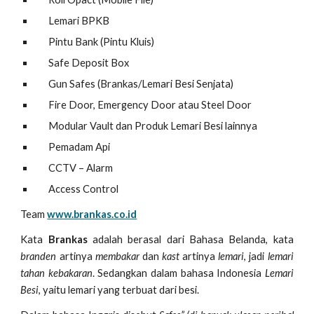
Lemari BPKB
Pintu Bank (Pintu Kluis)
Safe Deposit Box
Gun Safes (Brankas/Lemari Besi Senjata)
Fire Door, Emergency Door atau Steel Door
Modular Vault dan Produk Lemari Besi lainnya
Pemadam Api
CCTV – Alarm
Access Control
Team
www.brankas.co.id
Kata
Brankas
adalah berasal dari Bahasa Belanda, kata
branden
artinya
membakar
dan
kast
artinya
lemari
, jadi
lemari
tahan kebakaran
. Sedangkan dalam bahasa Indonesia
Lemari
Besi
, yaitu lemari yang terbuat dari besi.