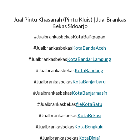
Jual Pintu Khasanah (Pintu Kluis) | Jual Brankas
Bekas
Sidoarjo
#J
ualbrankasbekas
KotaBalikpapan
#Jualbrankasbekas
KotaBandaAceh
#Jualbrankasbekas
KotaBandarLampung
#Jualbrankasbekas
KotaBandung
#Jualbrankasbekas
KotaBanjarbaru
#Jualbrankasbekas
KotaBanjarmasin
#Jualbrankasbekas
file
KotaBatu
#Jualbrankasbekas
KotaBekasi
#Jualbrankasbekas
KotaBengkulu
#Jualbrankasbekas
KotaBinjai