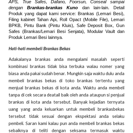
APS, True Safes, Dafano, Foorsun, Conseal sampai
dengan
Brankas-brankas Kuno
dan lain-lain. Detail
Produk yang dapat kami service: Brankas (Lemari Besi),
Filing kabinet Tahan Api, Roll Opact (Mobile File), Lemari
BPKB, Pintu Bank (Pintu Kluis), Safe Deposit Box, Gun
Safes (Brankas/Lemari Besi Senjata), Modular Vault dan
.
Produk Lemari Besi lainnya
Hati-hati membeli Brankas Bekas
Adakalanya brankas anda mengalami masalah seperti
kombinasi brankas tidak bisa terbuka walau nomer yang
biasa anda pakai sudah benar. Mungkin saja waktu dulu anda
membeli brankas bekas di toko brankas tertentu yang
menjual brankas bekas di kota anda. Waktu anda membeli
tanpa di cek secara deatail baik oleh anda ataupun si penjual
brankas di kota anda tersebut. Banyak kejadian ternyata
uang yang anda keluarkan untuk membeli brankasbekas
tersebut tidak sesuai dengan ekspektasi anda selaku
pembeli. Saran kami kalau pun anda membeli brankas bekas
sebaiknya di teliti dengan seksama termasuk waktu