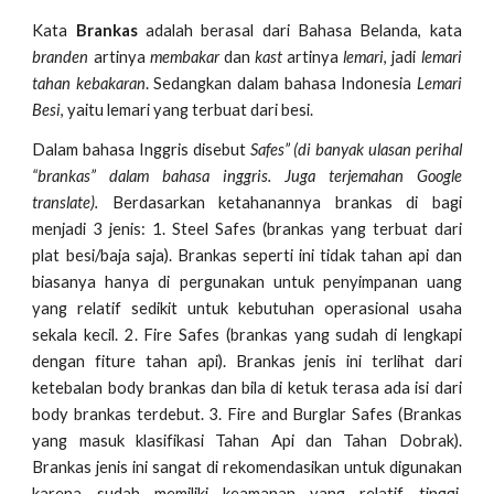
Kata
Brankas
adalah berasal dari Bahasa Belanda, kata
branden
artinya
membakar
dan
kast
artinya
lemari
, jadi
lemari
tahan kebakaran
. Sedangkan dalam bahasa Indonesia
Lemari
Besi
, yaitu lemari yang terbuat dari besi.
Dalam bahasa Inggris disebut
Safes” (di banyak ulasan perihal
“brankas” dalam bahasa inggris. Juga terjemahan Google
translate).
Berdasarkan ketahanannya brankas di bagi
menjadi 3 jenis: 1. Steel Safes (brankas yang terbuat dari
plat besi/baja saja). Brankas seperti ini tidak tahan api dan
biasanya hanya di pergunakan untuk penyimpanan uang
yang relatif sedikit untuk kebutuhan operasional usaha
sekala kecil. 2. Fire Safes (brankas yang sudah di lengkapi
dengan fiture tahan api). Brankas jenis ini terlihat dari
ketebalan body brankas dan bila di ketuk terasa ada isi dari
body brankas terdebut. 3. Fire and Burglar Safes (Brankas
yang masuk klasifikasi Tahan Api dan Tahan Dobrak).
Brankas jenis ini sangat di rekomendasikan untuk digunakan
karena sudah memiliki keamanan yang relatif tinggi.