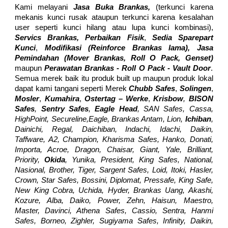
Kami melayani
Jasa Buka Brankas,
(terkunci karena
mekanis kunci rusak ataupun terkunci karena kesalahan
user seperti kunci hilang atau lupa kunci kombinasi),
Servics Brankas, Perbaikan Fisik
,
Sedia Sparepart
Kunci
,
Modifikasi (Reinforce Brankas lama), Jasa
Pemindahan (Mover
Brankas,
Roll O Pack, Genset)
maupun
Perawatan Bra
nkas - Roll O Pack - Vault Door
.
Semua merek baik itu produk built up maupun produk lokal
dapat kami tangani seperti Merek
Chubb Safes
,
Solingen
,
Mosler
,
Kumahira
,
Ostertag – Werke
,
Krisbow
,
BISON
Safes
,
Sentry Safes
,
Eagle Head
, SAN Safes, Cassa,
HighPoint, Secureline,Eagle, Brankas Antam, Lion,
Ichiban
,
Dainichi, Regal, Daichiban, Indachi, Idachi, Daikin,
Taffware, A2, Champion, Kharisma Safes, Hanko, Donati,
Importa, Acroe, Dragon, Chaisar, Giant, Yale, Brilliant,
Priority,
Okida
, Yunika, President, King Safes, National,
Nasional, Brother, Tiger, Sargent Safes, Loid, Itoki, Hasler,
Crown, Star Safes, Bossini, Diplomat, Pressafe, King Safe,
New King Cobra, Uchida, Hyder, Brankas Uang, Akashi,
Kozure, Alba, Daiko, Power, Zehn, Haisun, Maestro,
Master, Davinci, Athena Safes, Cassio, Sentra, Hanmi
Safes, Borneo, Zighler, Sugiyama Safes, Infinity, Daikin,