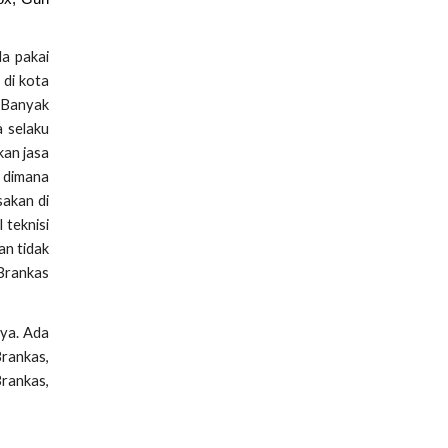
da pakai
 di kota
. Banyak
a selaku
kan jasa
n dimana
sakan di
 teknisi
an tidak
 Brankas
ya. Ada
Brankas,
Brankas,