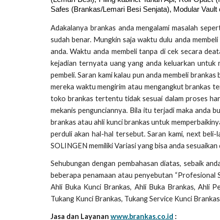
Safes (Brankas/Lemari Besi Senjata), Modular Vault
Adakalanya brankas anda mengalami masalah seperti
sudah benar. Mungkin saja waktu dulu anda membeli 
anda. Waktu anda membeli tanpa di cek secara deata
kejadian ternyata uang yang anda keluarkan untuk 
pembeli. Saran kami kalau pun anda membeli brankas
mereka waktu mengirim atau mengangkut brankas ter
toko brankas tertentu tidak sesuai dalam proses ha
mekanis pengunciannya. Bila itu terjadi maka anda 
brankas atau ahli kunci brankas untuk memperbaikiny
perduli akan hal-hal tersebut. Saran kami, next beli
SOLINGEN memiliki Variasi yang bisa anda sesuaikan
Sehubungan dengan pembahasan diatas, sebaik and
beberapa penamaan atau penyebutan “Profesional Saf
Ahli Buka Kunci Brankas, Ahli Buka Brankas, Ahli P
Tukang Kunci Brankas, Tukang Service Kunci Brankas
Jasa dan Layanan
www.brankas.co.id
: