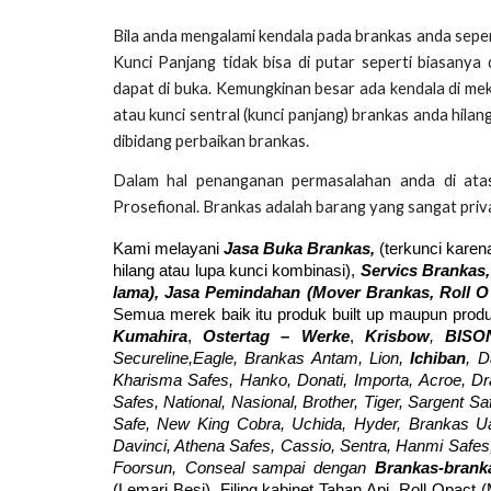
Bila anda mengalami kendala pada brankas anda sepert
Kunci Panjang tidak bisa di putar seperti biasany
dapat di buka. Kemungkinan besar ada kendala di mek
atau kunci sentral (kunci panjang) brankas anda hil
dibidang perbaikan brankas.
Dalam hal penanganan permasalahan anda di ata
Prosefional. Brankas adalah barang yang sangat priva
Kami melayani
Jasa Buka Brankas,
(terkunci karen
hilang atau lupa kunci kombinasi),
Servics Brankas,
lama), Jasa Pemindahan (Mover
Brankas,
Roll O
Semua merek baik itu produk built up maupun produ
Kumahira
,
Ostertag – Werke
,
Krisbow
,
BISO
Secureline,Eagle, Brankas Antam, Lion,
Ichiban
, D
Kharisma Safes, Hanko, Donati, Importa, Acroe, Drago
Safes, National, Nasional, Brother, Tiger, Sargent Sa
Safe, New King Cobra, Uchida, Hyder, Brankas Ua
Davinci, Athena Safes, Cassio, Sentra, Hanmi Safes, 
Foorsun, Conseal sampai dengan
Brankas-bran
(Lemari Besi), Filing kabinet Tahan Api, Roll Opact 