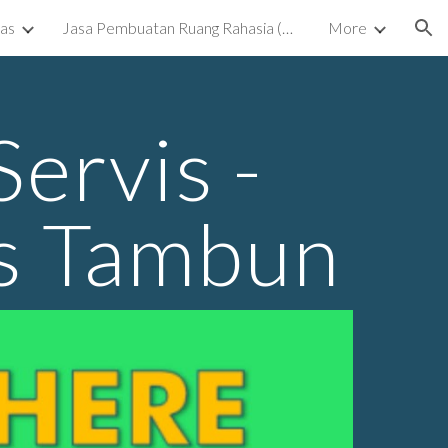
kas
Jasa Pembuatan Ruang Rahasia (Ruang Tersembunyi) Surabaya
More
ion
ervis -
as Tambun