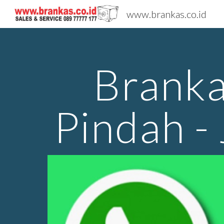
www.brankas.co.id
Sk
Branka
Pindah -