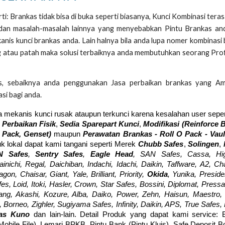
i: Brankas tidak bisa di buka seperti biasanya, Kunci Kombinasi teras
a dan masalah-masalah lainnya yang menyebabkan Pintu Brankas an
anis kunci brankas anda. Lain halnya bila anda lupa nomer kombinasi
ang atau patah maka solusi terbaiknya anda membutuhkan seorang Pro
s, sebaiknya anda penggunakan Jasa perbaikan brankas yang A
si bagi anda.
a mekanis kunci rusak ataupun terkunci karena kesalahan user seper
 Perbaikan Fisik
,
Sedia Sparepart Kunci
,
Modifikasi (Reinforce 
 Pack, Genset)
maupun
Perawatan Bra
nkas - Roll O Pack - Vau
k lokal dapat kami tangani seperti Merek
Chubb Safes
,
Solingen
,
N Safes
,
Sentry Safes
,
Eagle Head
, SAN Safes, Cassa, Hig
ainichi, Regal, Daichiban, Indachi, Idachi, Daikin, Taffware, A2, C
n, Chaisar, Giant, Yale, Brilliant, Priority,
Okida
, Yunika, Preside
fes, Loid, Itoki, Hasler, Crown, Star Safes, Bossini, Diplomat, Pressa
ng, Akashi, Kozure, Alba, Daiko, Power, Zehn, Haisun, Maestro, 
Borneo, Zighler, Sugiyama Safes, Infinity, Daikin, APS, True Safes,
kas Kuno
dan lain-lain. Detail Produk yang dapat kami service: 
(Mobile File), Lemari BPKB, Pintu Bank (Pintu Kluis), Safe Deposit 