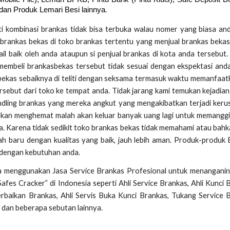
.
 dan Produk Lemari Besi lainnya
 kombinasi brankas tidak bisa terbuka walau nomer yang biasa an
brankas bekas di toko brankas tertentu yang menjual brankas bekas
il baik oleh anda ataupun si penjual brankas di kota anda tersebut
membeli brankasbekas tersebut tidak sesuai dengan ekspektasi and
 bekas sebaiknya di teliti dengan seksama termasuk waktu memanfaat
sebut dari toko ke tempat anda. Tidak jarang kami temukan kejadia
ndling brankas yang mereka angkut yang mengakibatkan terjadi keru
bukan menghemat malah akan keluar banyak uang lagi untuk memanggil
a. Karena tidak sedikit toko brankas bekas tidak memahami atau bahk
-lah baru dengan kualitas yang baik, jauh lebih aman. Produk-produk
 dengan kebutuhan anda.
a menggunakan Jasa Service Brankas Profesional untuk menanganin
es Cracker” di Indonesia seperti Ahli Service Brankas, Ahli Kunci 
erbaikan Brankas, Ahli Servis Buka Kunci Brankas, Tukang Service 
 dan beberapa sebutan lainnya.