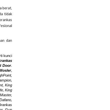
a berat,
da tidak
 brankas
fesional
man dan
ti kunci
Brankas
lt Door
.
Mosler
,
hPoint,
hampion,
nt, King
fe, King
Master,
 Dafano,
Brankas
Box, Gun