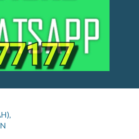
H),
AN