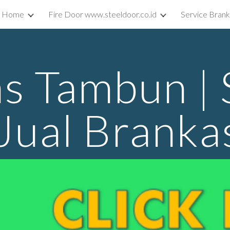
Home
Fire Door www.steeldoor.co.id
Service Bran
ip to main content
Skip to navigat
s Tambun | S
 Jual Brank