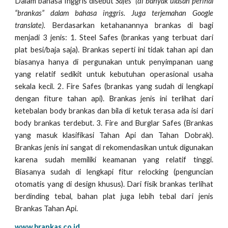
Dalam bahasa Inggris disebut
Safes” (di banyak ulasan perihal
“brankas” dalam bahasa inggris. Juga terjemahan Google
translate).
Berdasarkan ketahanannya brankas di bagi
menjadi 3 jenis: 1. Steel Safes (brankas yang terbuat dari
plat besi/baja saja). Brankas seperti ini tidak tahan api dan
biasanya hanya di pergunakan untuk penyimpanan uang
yang relatif sedikit untuk kebutuhan operasional usaha
sekala kecil. 2. Fire Safes (brankas yang sudah di lengkapi
dengan fiture tahan api). Brankas jenis ini terlihat dari
ketebalan body brankas dan bila di ketuk terasa ada isi dari
body brankas terdebut. 3. Fire and Burglar Safes (Brankas
yang masuk klasifikasi Tahan Api dan Tahan Dobrak).
Brankas jenis ini sangat di rekomendasikan untuk digunakan
karena sudah memiliki keamanan yang relatif tinggi.
Biasanya sudah di lengkapi fitur relocking (penguncian
otomatis yang di design khusus). Dari fisik brankas terlihat
berdinding tebal, bahan plat juga lebih tebal dari jenis
Brankas Tahan Api.
www.brankas.co.id