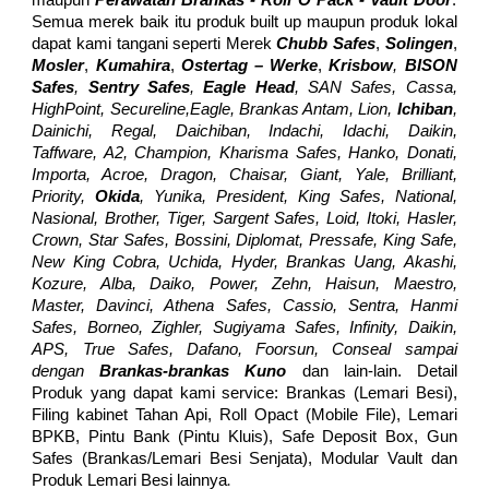
maupun
Perawatan Bra
nkas - Roll O Pack - Vault Door
.
Semua merek baik itu produk built up maupun produk lokal
dapat kami tangani seperti Merek
Chubb Safes
,
Solingen
,
Mosler
,
Kumahira
,
Ostertag – Werke
,
Krisbow
,
BISON
Safes
,
Sentry Safes
,
Eagle Head
, SAN Safes, Cassa,
HighPoint, Secureline,Eagle, Brankas Antam, Lion,
Ichiban
,
Dainichi, Regal, Daichiban, Indachi, Idachi, Daikin,
Taffware, A2, Champion, Kharisma Safes, Hanko, Donati,
Importa, Acroe, Dragon, Chaisar, Giant, Yale, Brilliant,
Priority,
Okida
, Yunika, President, King Safes, National,
Nasional, Brother, Tiger, Sargent Safes, Loid, Itoki, Hasler,
Crown, Star Safes, Bossini, Diplomat, Pressafe, King Safe,
New King Cobra, Uchida, Hyder, Brankas Uang, Akashi,
Kozure, Alba, Daiko, Power, Zehn, Haisun, Maestro,
Master, Davinci, Athena Safes, Cassio, Sentra, Hanmi
Safes, Borneo, Zighler, Sugiyama Safes, Infinity, Daikin,
APS, True Safes, Dafano, Foorsun, Conseal sampai
dengan
Brankas-brankas Kuno
dan lain-lain. Detail
Produk yang dapat kami service: Brankas (Lemari Besi),
Filing kabinet Tahan Api, Roll Opact (Mobile File), Lemari
BPKB, Pintu Bank (Pintu Kluis), Safe Deposit Box, Gun
Safes (Brankas/Lemari Besi Senjata), Modular Vault dan
.
Produk Lemari Besi lainnya