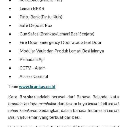
Lemari BPKB
Pintu Bank (Pintu Kluis)
Safe Deposit Box
Gun Safes (Brankas/Lemari Besi Senjata)
Fire Door, Emergency Door atau Steel Door
Modular Vault dan Produk Lemari Besi lainnya
Pemadam Api
CCTV – Alarm
Access Control
Team
www.brankas.co.id
Kata
Brankas
adalah berasal dari Bahasa Belanda, kata
branden
artinya
membakar
dan
kast
artinya
lemari
, jadi
lemari
tahan kebakaran
. Sedangkan dalam bahasa Indonesia
Lemari
Besi
, yaitu lemari yang terbuat dari besi.