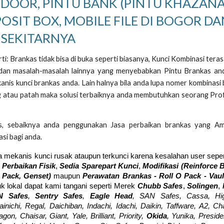
 DOOR, PINTU BANK (PINTU KHAZANA
POSIT BOX, MOBILE FILE DI BOGOR DA
SEKITARNYA
i: Brankas tidak bisa di buka seperti biasanya, Kunci Kombinasi teras
a dan masalah-masalah lainnya yang menyebabkan Pintu Brankas an
anis kunci brankas anda. Lain halnya bila anda lupa nomer kombinasi
ang atau patah maka solusi terbaiknya anda membutuhkan seorang Pro
s, sebaiknya anda penggunakan Jasa perbaikan brankas yang A
asi bagi anda.
a mekanis kunci rusak ataupun terkunci karena kesalahan user seper
 Perbaikan Fisik
,
Sedia Sparepart Kunci
,
Modifikasi (Reinforce 
 Pack, Genset)
maupun
Perawatan Bra
nkas - Roll O Pack - Vau
k lokal dapat kami tangani seperti Merek
Chubb Safes
,
Solingen
,
N Safes
,
Sentry Safes
,
Eagle Head
, SAN Safes, Cassa, Hig
ainichi, Regal, Daichiban, Indachi, Idachi, Daikin, Taffware, A2, C
n, Chaisar, Giant, Yale, Brilliant, Priority,
Okida
, Yunika, Preside