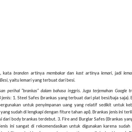
a, kata
branden
artinya
membakar
dan
kast
artinya
lemari
, jadi
lema
 Besi
, yaitu lemari yang terbuat dari besi.
san perihal “brankas” dalam bahasa inggris. Juga terjemahan Google tra
enis: 1. Steel Safes (brankas yang terbuat dari plat besi/baja saja).
 pergunakan untuk penyimpanan uang yang relatif sedikit untuk k
yang sudah di lengkapi dengan fiture tahan api). Brankas jenis ini terli
isi dari body brankas terdebut. 3. Fire and Burglar Safes (Brankas ya
jenis ini sangat di rekomendasikan untuk digunakan karena sudah 