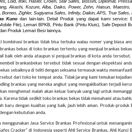
fes, Loid, Itoki, Hasler, Crown, Star Safes, Bossini, Diplomat, Pressa
ng, Akashi, Kozure, Alba, Daiko, Power, Zehn, Haisun, Maestro, 
Borneo, Zighler, Sugiyama Safes, Infinity, Daikin, APS, True Safes,
kas Kuno
dan lain-lain. Detail Produk yang dapat kami service: 
(Mobile File), Lemari BPKB, Pintu Bank (Pintu Kluis), Safe Deposit 
 dan Produk Lemari Besi lainnya.
 kombinasi brankas tidak bisa terbuka walau nomer yang biasa an
brankas bekas di toko brankas tertentu yang menjual brankas bekas
il baik oleh anda ataupun si penjual brankas di kota anda tersebut
membeli brankasbekas tersebut tidak sesuai dengan ekspektasi and
 bekas sebaiknya di teliti dengan seksama termasuk waktu memanfaat
sebut dari toko ke tempat anda. Tidak jarang kami temukan kejadia
ndling brankas yang mereka angkut yang mengakibatkan terjadi keru
bukan menghemat malah akan keluar banyak uang lagi untuk memanggil
a. Karena tidak sedikit toko brankas bekas tidak memahami atau bahk
-lah baru dengan kualitas yang baik, jauh lebih aman. Produk-produk
 dengan kebutuhan anda.
a menggunakan Jasa Service Brankas Profesional untuk menanganin
es Cracker” di Indonesia seperti Ahli Service Brankas, Ahli Kunci 