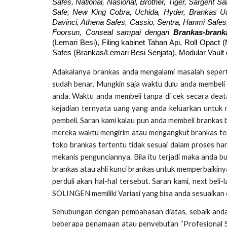
Safes, National, Nasional, Brother, Tiger, Sargent Sa
Safe, New King Cobra, Uchida, Hyder, Brankas Ua
Davinci, Athena Safes, Cassio, Sentra, Hanmi Safes, 
Foorsun, Conseal sampai dengan
Brankas-bran
(Lemari Besi), Filing kabinet Tahan Api, Roll Opact 
Safes (Brankas/Lemari Besi Senjata), Modular Vault
Adakalanya brankas anda mengalami masalah seperti
sudah benar. Mungkin saja waktu dulu anda membeli 
anda. Waktu anda membeli tanpa di cek secara deata
kejadian ternyata uang yang anda keluarkan untuk 
pembeli. Saran kami kalau pun anda membeli brankas
mereka waktu mengirim atau mengangkut brankas ter
toko brankas tertentu tidak sesuai dalam proses ha
mekanis pengunciannya. Bila itu terjadi maka anda 
brankas atau ahli kunci brankas untuk memperbaikiny
perduli akan hal-hal tersebut. Saran kami, next beli
SOLINGEN memiliki Variasi yang bisa anda sesuaikan
Sehubungan dengan pembahasan diatas, sebaik and
beberapa penamaan atau penyebutan “Profesional Saf