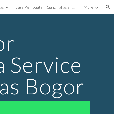
kas
Jasa Pembuatan Ruang Rahasia (Ruang Tersembunyi) Surabaya
More
ion
or
 Service
kas Bogor