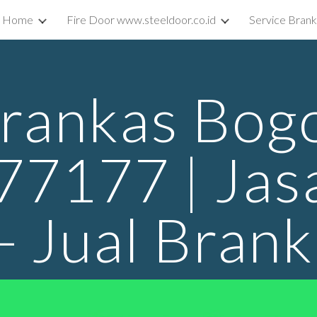
Home
Fire Door www.steeldoor.co.id
Service Bran
ip to main content
Skip to navigat
rankas Bog
7177 | Jasa
 - Jual Bran