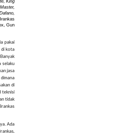
fe, King
Master,
 Dafano,
Brankas
Box, Gun
da pakai
 di kota
. Banyak
a selaku
kan jasa
n dimana
sakan di
 teknisi
an tidak
 Brankas
ya. Ada
Brankas,