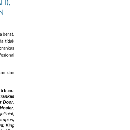
H),
N
a berat,
da tidak
 brankas
fesional
man dan
ti kunci
Brankas
lt Door
.
Mosler
,
hPoint,
hampion,
nt, King