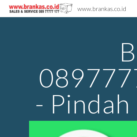
www.brankas.co.id
Sk
B
0897777
- Pindah