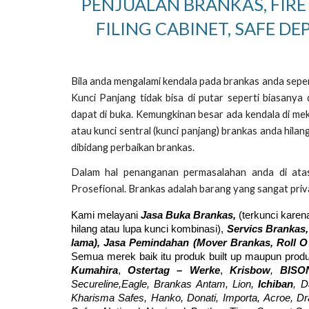
PENJUALAN BRANKAS, FIRE
FILING CABINET, SAFE DE
Bila anda mengalami kendala pada brankas anda sepert
Kunci Panjang tidak bisa di putar seperti biasany
dapat di buka. Kemungkinan besar ada kendala di mek
atau kunci sentral (kunci panjang) brankas anda hil
dibidang perbaikan brankas.
Dalam hal penanganan permasalahan anda di ata
Prosefional. Brankas adalah barang yang sangat priv
Kami melayani
Jasa Buka Brankas,
(terkunci karen
hilang atau lupa kunci kombinasi),
Servics Brankas,
lama), Jasa Pemindahan (Mover
Brankas,
Roll O
Semua merek baik itu produk built up maupun produ
Kumahira
,
Ostertag – Werke
,
Krisbow
,
BISO
Secureline,Eagle, Brankas Antam, Lion,
Ichiban
, D
Kharisma Safes, Hanko, Donati, Importa, Acroe, Drago