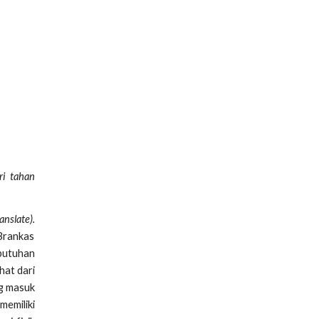
ri tahan
nslate).
 Brankas
ebutuhan
hat dari
ng masuk
memiliki