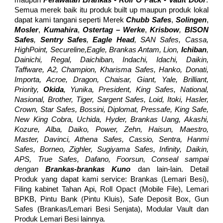
maupun
Perawatan Bra
nkas - Roll O Pack - Vault Door
.
Semua merek baik itu produk built up maupun produk lokal
dapat kami tangani seperti Merek
Chubb Safes
,
Solingen
,
Mosler
,
Kumahira
,
Ostertag – Werke
,
Krisbow
,
BISON
Safes
,
Sentry Safes
,
Eagle Head
, SAN Safes, Cassa,
HighPoint, Secureline,Eagle, Brankas Antam, Lion,
Ichiban
,
Dainichi, Regal, Daichiban, Indachi, Idachi, Daikin,
Taffware, A2, Champion, Kharisma Safes, Hanko, Donati,
Importa, Acroe, Dragon, Chaisar, Giant, Yale, Brilliant,
Priority,
Okida
, Yunika, President, King Safes, National,
Nasional, Brother, Tiger, Sargent Safes, Loid, Itoki, Hasler,
Crown, Star Safes, Bossini, Diplomat, Pressafe, King Safe,
New King Cobra, Uchida, Hyder, Brankas Uang, Akashi,
Kozure, Alba, Daiko, Power, Zehn, Haisun, Maestro,
Master, Davinci, Athena Safes, Cassio, Sentra, Hanmi
Safes, Borneo, Zighler, Sugiyama Safes, Infinity, Daikin,
APS, True Safes, Dafano, Foorsun, Conseal sampai
dengan
Brankas-brankas Kuno
dan lain-lain. Detail
Produk yang dapat kami service: Brankas (Lemari Besi),
Filing kabinet Tahan Api, Roll Opact (Mobile File), Lemari
BPKB, Pintu Bank (Pintu Kluis), Safe Deposit Box, Gun
Safes (Brankas/Lemari Besi Senjata), Modular Vault dan
.
Produk Lemari Besi lainnya