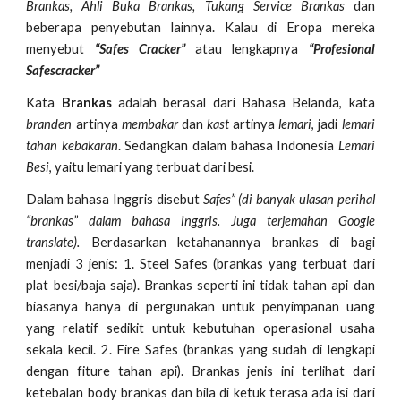
Brankas, Ahli Buka Brankas, Tukang Service Brankas
dan
beberapa penyebutan lainnya. Kalau di Eropa mereka
menyebut
“Safes Cracker”
atau lengkapnya
“Profesional
Safescracker”
Kata
Brankas
adalah berasal dari Bahasa Belanda, kata
branden
artinya
membakar
dan
kast
artinya
lemari
, jadi
lemari
tahan kebakaran
. Sedangkan dalam bahasa Indonesia
Lemari
Besi
, yaitu lemari yang terbuat dari besi.
Dalam bahasa Inggris disebut
Safes” (di banyak ulasan perihal
“brankas” dalam bahasa inggris. Juga terjemahan Google
translate).
Berdasarkan ketahanannya brankas di bagi
menjadi 3 jenis: 1. Steel Safes (brankas yang terbuat dari
plat besi/baja saja). Brankas seperti ini tidak tahan api dan
biasanya hanya di pergunakan untuk penyimpanan uang
yang relatif sedikit untuk kebutuhan operasional usaha
sekala kecil. 2. Fire Safes (brankas yang sudah di lengkapi
dengan fiture tahan api). Brankas jenis ini terlihat dari
ketebalan body brankas dan bila di ketuk terasa ada isi dari