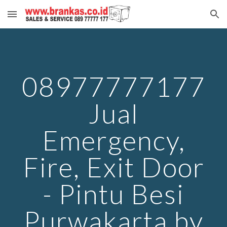
Skip to main content
Skip to navigation
08977777177
Jual
Emergency,
Fire, Exit Door
- Pintu Besi
Purwakarta by