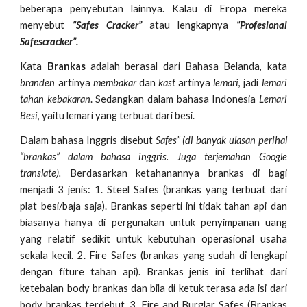
beberapa penyebutan lainnya. Kalau di Eropa mereka
menyebut
“Safes Cracker”
atau lengkapnya
“Profesional
Safescracker”.
Kata
Brankas
adalah berasal dari Bahasa Belanda, kata
branden
artinya
membakar
dan
kast
artinya
lemari
, jadi
lemari
tahan kebakaran
. Sedangkan dalam bahasa Indonesia
Lemari
Besi
, yaitu lemari yang terbuat dari besi.
Dalam bahasa Inggris disebut
Safes” (di banyak ulasan perihal
“brankas” dalam bahasa inggris. Juga terjemahan Google
translate).
Berdasarkan ketahanannya brankas di bagi
menjadi 3 jenis: 1. Steel Safes (brankas yang terbuat dari
plat besi/baja saja). Brankas seperti ini tidak tahan api dan
biasanya hanya di pergunakan untuk penyimpanan uang
yang relatif sedikit untuk kebutuhan operasional usaha
sekala kecil. 2. Fire Safes (brankas yang sudah di lengkapi
dengan fiture tahan api). Brankas jenis ini terlihat dari
ketebalan body brankas dan bila di ketuk terasa ada isi dari
body brankas terdebut. 3. Fire and Burglar Safes (Brankas