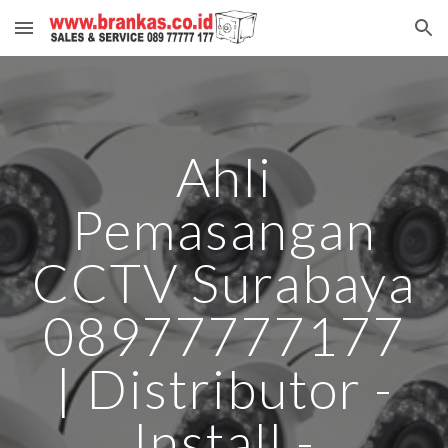
Skip to main content
Skip to navigation
Ahli
Pemasangan
CCTV Surabaya
08977777177
| Distributor -
Install -