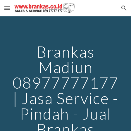
Skip to main content
Skip to navigation
Brankas
Madiun
08977777177
| Jasa Service -
Pindah - Jual
Brankas