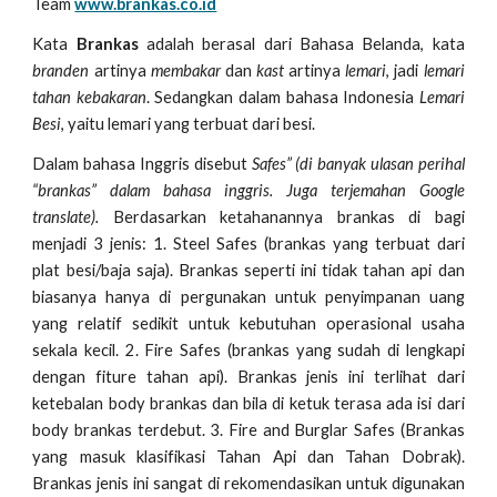
Team
www.brankas.co.id
Kata
Brankas
adalah berasal dari Bahasa Belanda, kata
branden
artinya
membakar
dan
kast
artinya
lemari
, jadi
lemari
tahan kebakaran
. Sedangkan dalam bahasa Indonesia
Lemari
Besi
, yaitu lemari yang terbuat dari besi.
Dalam bahasa Inggris disebut
Safes” (di banyak ulasan perihal
“brankas” dalam bahasa inggris. Juga terjemahan Google
translate).
Berdasarkan ketahanannya brankas di bagi
menjadi 3 jenis: 1. Steel Safes (brankas yang terbuat dari
plat besi/baja saja). Brankas seperti ini tidak tahan api dan
biasanya hanya di pergunakan untuk penyimpanan uang
yang relatif sedikit untuk kebutuhan operasional usaha
sekala kecil. 2. Fire Safes (brankas yang sudah di lengkapi
dengan fiture tahan api). Brankas jenis ini terlihat dari
ketebalan body brankas dan bila di ketuk terasa ada isi dari
body brankas terdebut. 3. Fire and Burglar Safes (Brankas
yang masuk klasifikasi Tahan Api dan Tahan Dobrak).
Brankas jenis ini sangat di rekomendasikan untuk digunakan