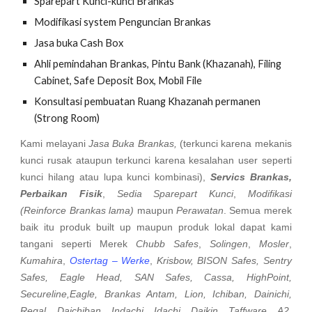
Sparepart Kunci-kunci Brankas
Modifikasi system Penguncian Brankas
Jasa buka Cash Box
Ahli pemindahan Brankas, Pintu Bank (Khazanah), Filing
Cabinet, Safe Deposit Box, Mobil File
Konsultasi pembuatan Ruang Khazanah permanen
(Strong Room)
Kami melayani
Jasa Buka Brankas,
(terkunci karena mekanis
kunci rusak ataupun terkunci karena kesalahan user seperti
kunci hilang atau lupa kunci kombinasi),
Servics Brankas,
Perbaikan Fisik
,
Sedia Sparepart Kunci
,
Modifikasi
(Reinforce Brankas lama)
maupun
Perawatan
. Semua merek
baik itu produk built up maupun produk lokal dapat kami
tangani seperti Merek
Chubb Safes
,
Solingen
,
Mosler
,
Kumahira
,
Ostertag – Werke
,
Krisbow, BISON Safes, Sentry
Safes, Eagle Head, SAN Safes, Cassa, HighPoint,
Secureline,Eagle, Brankas Antam, Lion, Ichiban, Dainichi,
Regal, Daichiban, Indachi, Idachi, Daikin, Taffware, A2,