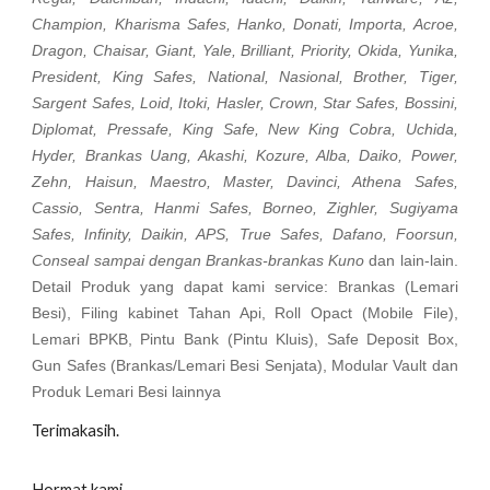
Champion, Kharisma Safes, Hanko, Donati, Importa, Acroe,
Dragon, Chaisar, Giant, Yale, Brilliant, Priority, Okida, Yunika,
President, King Safes, National, Nasional, Brother, Tiger,
Sargent Safes, Loid, Itoki, Hasler, Crown, Star Safes, Bossini,
Diplomat, Pressafe, King Safe, New King Cobra, Uchida,
Hyder, Brankas Uang, Akashi, Kozure, Alba, Daiko, Power,
Zehn, Haisun, Maestro, Master, Davinci, Athena Safes,
Cassio, Sentra, Hanmi Safes, Borneo, Zighler, Sugiyama
Safes, Infinity, Daikin, APS, True Safes, Dafano, Foorsun,
Conseal sampai dengan Brankas-brankas Kuno
dan lain-lain.
Detail Produk yang dapat kami service: Brankas (Lemari
Besi), Filing kabinet Tahan Api, Roll Opact (Mobile File),
Lemari BPKB, Pintu Bank (Pintu Kluis), Safe Deposit Box,
Gun Safes (Brankas/Lemari Besi Senjata), Modular Vault dan
Produk Lemari Besi lainnya
Terimakasih.
Hormat kami,