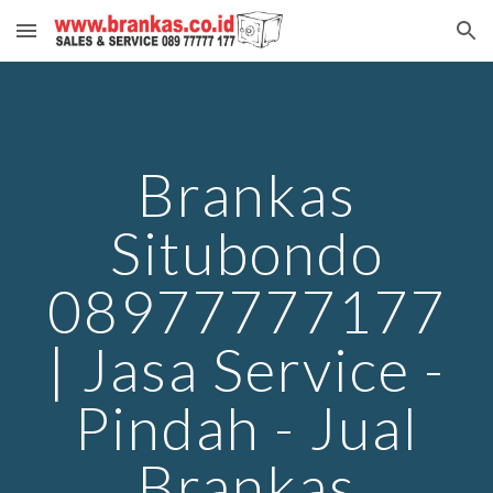
Skip to main content
Skip to navigation
Brankas
Situbondo
08977777177
| Jasa Service -
Pindah - Jual
Brankas