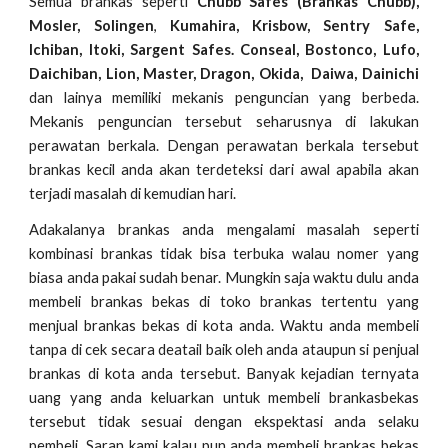
Semua brankas seperti
Chubb Safes (Brankas Chubb),
Mosler, Solingen
,
Kumahira, Krisbow, Sentry Safe,
Ichiban, Itoki, Sargent Safes. Conseal, Bostonco, Lufo,
Daichiban, Lion, Master, Dragon, Okida, Daiwa, Dainichi
dan lainya memiliki mekanis penguncian yang berbeda.
Mekanis penguncian tersebut seharusnya di lakukan
perawatan berkala. Dengan perawatan berkala tersebut
brankas kecil anda akan terdeteksi dari awal apabila akan
terjadi masalah di kemudian hari.
Adakalanya brankas anda mengalami masalah seperti
kombinasi brankas tidak bisa terbuka walau nomer yang
biasa anda pakai sudah benar. Mungkin saja waktu dulu anda
membeli brankas bekas di toko brankas tertentu yang
menjual brankas bekas di kota anda. Waktu anda membeli
tanpa di cek secara deatail baik oleh anda ataupun si penjual
brankas di kota anda tersebut. Banyak kejadian ternyata
uang yang anda keluarkan untuk membeli brankasbekas
tersebut tidak sesuai dengan ekspektasi anda selaku
pembeli. Saran kami kalau pun anda membeli brankas bekas