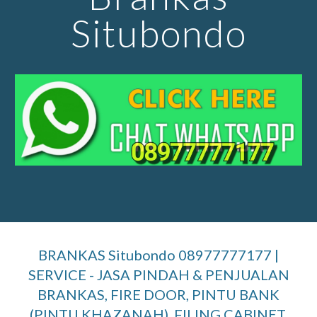
Situbondo
BRANKAS Situbondo 08977777177 |
SERVICE - JASA PINDAH & PENJUALAN
BRANKAS, FIRE DOOR, PINTU BANK
(PINTU KHAZANAH), FILING CABINET,