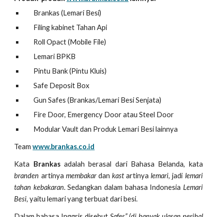
Brankas (Lemari Besi)
Filing kabinet Tahan Api
Roll Opact (Mobile File)
Lemari BPKB
Pintu Bank (Pintu Kluis)
Safe Deposit Box
Gun Safes (Brankas/Lemari Besi Senjata)
Fire Door, Emergency Door atau Steel Door
Modular Vault dan Produk Lemari Besi lainnya
Team
www.brankas.co.id
Kata
Brankas
adalah berasal dari Bahasa Belanda, kata
branden
artinya
membakar
dan
kast
artinya
lemari
, jadi
lemari
tahan kebakaran
. Sedangkan dalam bahasa Indonesia
Lemari
Besi
, yaitu lemari yang terbuat dari besi.
Dalam bahasa Inggris disebut
Safes” (di banyak ulasan perihal