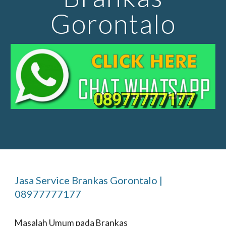
Gorontalo
Jasa Service Brankas
Gorontalo
|
08977777177
Masalah Umum pada Brankas