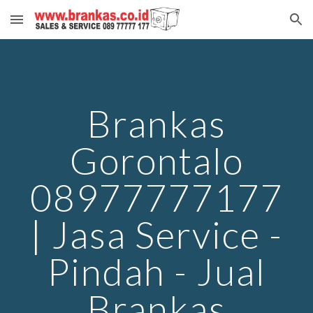
Skip to main content
Skip to navigation
Brankas
Gorontalo
08977777177
| Jasa Service -
Pindah - Jual
Brankas