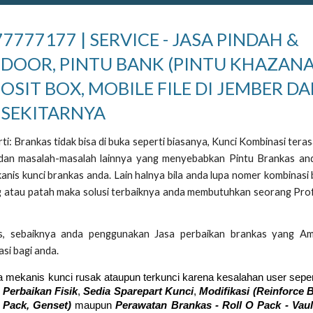
777177 | SERVICE - JASA PINDAH &
 DOOR, PINTU BANK (PINTU KHAZANA
POSIT BOX, MOBILE FILE DI JEMBER D
SEKITARNYA
i: Brankas tidak bisa di buka seperti biasanya, Kunci Kombinasi teras
a dan masalah-masalah lainnya yang menyebabkan Pintu Brankas an
anis kunci brankas anda. Lain halnya bila anda lupa nomer kombinasi
ang atau patah maka solusi terbaiknya anda membutuhkan seorang Pro
s, sebaiknya anda penggunakan Jasa perbaikan brankas yang A
asi bagi anda.
a mekanis kunci rusak ataupun terkunci karena kesalahan user seper
 Perbaikan Fisik
,
Sedia Sparepart Kunci
,
Modifikasi (Reinforce 
 Pack, Genset)
maupun
Perawatan Bra
nkas - Roll O Pack - Vau