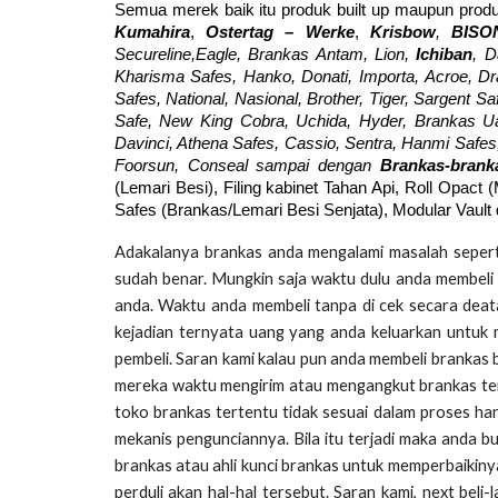
Semua merek baik itu produk built up maupun produ
Kumahira
,
Ostertag – Werke
,
Krisbow
,
BISO
Secureline,Eagle, Brankas Antam, Lion,
Ichiban
, D
Kharisma Safes, Hanko, Donati, Importa, Acroe, Drago
Safes, National, Nasional, Brother, Tiger, Sargent Sa
Safe, New King Cobra, Uchida, Hyder, Brankas Ua
Davinci, Athena Safes, Cassio, Sentra, Hanmi Safes, 
Foorsun, Conseal sampai dengan
Brankas-bran
(Lemari Besi), Filing kabinet Tahan Api, Roll Opact 
Safes (Brankas/Lemari Besi Senjata), Modular Vault
Adakalanya brankas anda mengalami masalah seperti
sudah benar. Mungkin saja waktu dulu anda membeli 
anda. Waktu anda membeli tanpa di cek secara deata
kejadian ternyata uang yang anda keluarkan untuk 
pembeli. Saran kami kalau pun anda membeli brankas
mereka waktu mengirim atau mengangkut brankas ter
toko brankas tertentu tidak sesuai dalam proses ha
mekanis pengunciannya. Bila itu terjadi maka anda 
brankas atau ahli kunci brankas untuk memperbaikiny
perduli akan hal-hal tersebut. Saran kami, next beli