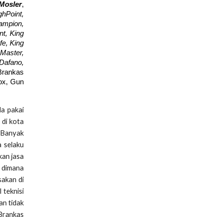
Mosler
,
hPoint,
hampion,
nt, King
fe, King
Master,
 Dafano,
Brankas
Box, Gun
da pakai
 di kota
. Banyak
a selaku
kan jasa
n dimana
sakan di
 teknisi
an tidak
 Brankas