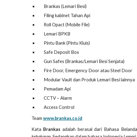
Brankas (Lemari Besi)
Filing kabinet Tahan Api
Roll Opact (Mobile File)
Lemari BPKB
Pintu Bank (Pintu Kluis)
Safe Deposit Box
Gun Safes (Brankas/Lemari Besi Senjata)
Fire Door, Emergency Door atau Steel Door
Modular Vault dan Produk Lemari Besi lainnya
Pemadam Api
CCTV – Alarm
Access Control
Team
www.brankas.co.id
Kata
Brankas
adalah berasal dari Bahasa Beland
kebakaran
. Sedangkan dalam bahasa Indonesia
Lemari