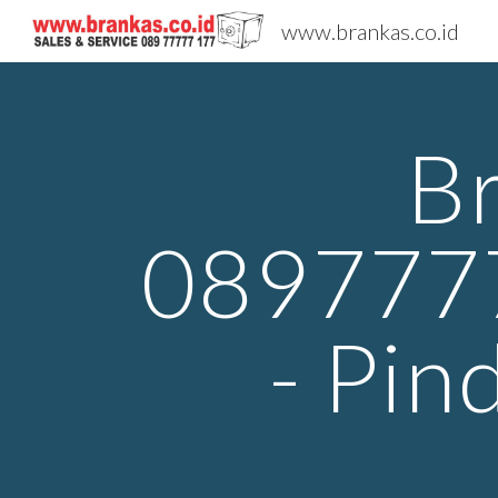
www.brankas.co.id
Sk
B
0897777
- Pin