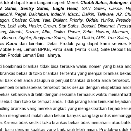
k lokal dapat kami tangani seperti Merek
Chubb Safes
,
Solingen
,
N Safes
,
Sentry Safes
,
Eagle Head
, SAN Safes, Cassa, Hig
ainichi, Regal, Daichiban, Indachi, Idachi, Daikin, Taffware, A2, C
n, Chaisar, Giant, Yale, Brilliant, Priority,
Okida
, Yunika, Preside
fes, Loid, Itoki, Hasler, Crown, Star Safes, Bossini, Diplomat, Pressa
ng, Akashi, Kozure, Alba, Daiko, Power, Zehn, Haisun, Maestro, 
Borneo, Zighler, Sugiyama Safes, Infinity, Daikin, APS, True Safes,
kas Kuno
dan lain-lain. Detail Produk yang dapat kami service: 
(Mobile File), Lemari BPKB, Pintu Bank (Pintu Kluis), Safe Deposit 
.
 dan Produk Lemari Besi lainnya
 kombinasi brankas tidak bisa terbuka walau nomer yang biasa an
brankas bekas di toko brankas tertentu yang menjual brankas bekas
il baik oleh anda ataupun si penjual brankas di kota anda tersebut
membeli brankasbekas tersebut tidak sesuai dengan ekspektasi and
 bekas sebaiknya di teliti dengan seksama termasuk waktu memanfaat
sebut dari toko ke tempat anda. Tidak jarang kami temukan kejadia
ndling brankas yang mereka angkut yang mengakibatkan terjadi keru
bukan menghemat malah akan keluar banyak uang lagi untuk memanggil
a. Karena tidak sedikit toko brankas bekas tidak memahami atau bahk
-lah baru dengan kualitas yang baik, jauh lebih aman. Produk-produk