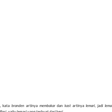
a, kata
branden
artinya
membakar
dan
kast
artinya
lemari
, jadi
lema
 Besi
, yaitu lemari yang terbuat dari besi.