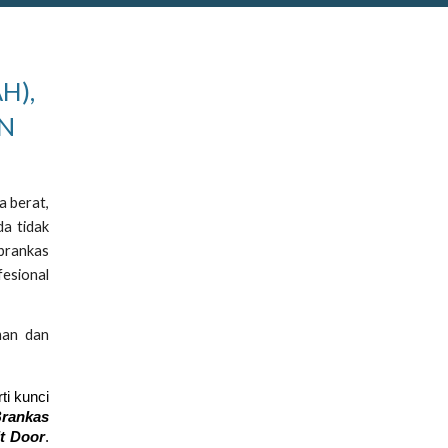
H),
AN
a berat,
da tidak
 brankas
fesional
man dan
ti kunci
Brankas
lt Door
.