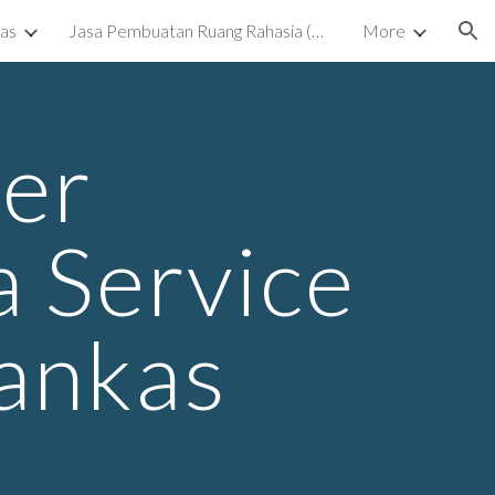
kas
Jasa Pembuatan Ruang Rahasia (Ruang Tersembunyi) Surabaya
More
ion
er
 Service
rankas