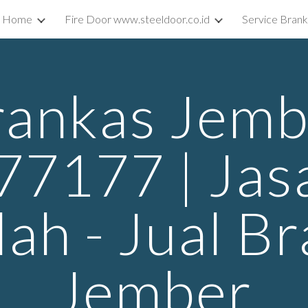
Home
Fire Door www.steeldoor.co.id
Service Bran
ip to main content
Skip to navigat
rankas Jemb
7177 | Jasa
dah - Jual B
Jember