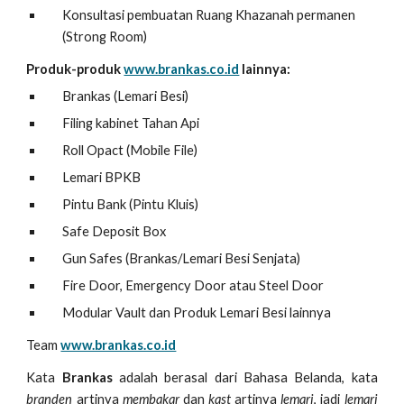
Konsultasi pembuatan Ruang Khazanah permanen
(Strong Room)
Produk-produk
www.brankas.co.id
lainnya:
Brankas (Lemari Besi)
Filing kabinet Tahan Api
Roll Opact (Mobile File)
Lemari BPKB
Pintu Bank (Pintu Kluis)
Safe Deposit Box
Gun Safes (Brankas/Lemari Besi Senjata)
Fire Door, Emergency Door atau Steel Door
Modular Vault dan Produk Lemari Besi lainnya
Team
www.brankas.co.id
Kata
Brankas
adalah berasal dari Bahasa Belanda, kata
branden
artinya
membakar
dan
kast
artinya
lemari
, jadi
lemari