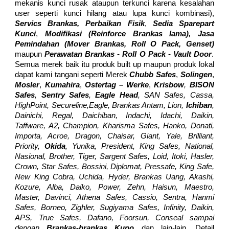
mekanis kunci rusak ataupun terkunci karena kesalahan
user seperti kunci hilang atau lupa kunci kombinasi),
Servics Brankas, Perbaikan Fisik
,
Sedia Sparepart
Kunci
,
Modifikasi (Reinforce Brankas lama), Jasa
Pemindahan (Mover
Brankas,
Roll O Pack, Genset)
maupun
Perawatan Bra
nkas - Roll O Pack - Vault Door
.
Semua merek baik itu produk built up maupun produk lokal
dapat kami tangani seperti Merek
Chubb Safes
,
Solingen
,
Mosler
,
Kumahira
,
Ostertag – Werke
,
Krisbow
,
BISON
Safes
,
Sentry Safes
,
Eagle Head
, SAN Safes, Cassa,
HighPoint, Secureline,Eagle, Brankas Antam, Lion,
Ichiban
,
Dainichi, Regal, Daichiban, Indachi, Idachi, Daikin,
Taffware, A2, Champion, Kharisma Safes, Hanko, Donati,
Importa, Acroe, Dragon, Chaisar, Giant, Yale, Brilliant,
Priority,
Okida
, Yunika, President, King Safes, National,
Nasional, Brother, Tiger, Sargent Safes, Loid, Itoki, Hasler,
Crown, Star Safes, Bossini, Diplomat, Pressafe, King Safe,
New King Cobra, Uchida, Hyder, Brankas Uang, Akashi,
Kozure, Alba, Daiko, Power, Zehn, Haisun, Maestro,
Master, Davinci, Athena Safes, Cassio, Sentra, Hanmi
Safes, Borneo, Zighler, Sugiyama Safes, Infinity, Daikin,
APS, True Safes, Dafano, Foorsun, Conseal sampai
dengan
Brankas-brankas Kuno
dan lain-lain. Detail