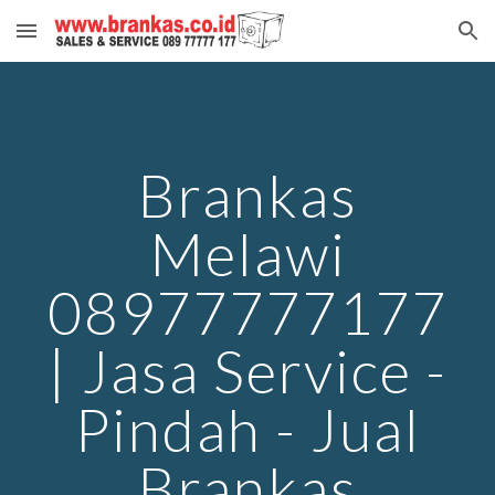
Skip to main content
Skip to navigation
Brankas
Melawi
08977777177
| Jasa Service -
Pindah - Jual
Brankas