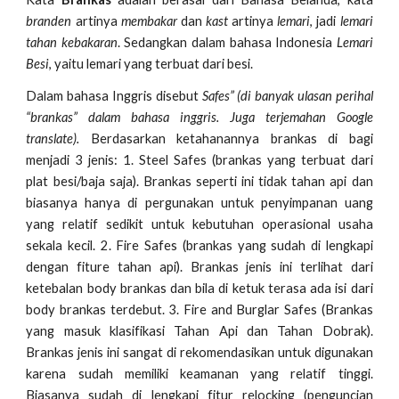
branden
artinya
membakar
dan
kast
artinya
lemari
, jadi
lemari
tahan kebakaran
. Sedangkan dalam bahasa Indonesia
Lemari
Besi
, yaitu lemari yang terbuat dari besi.
Dalam bahasa Inggris disebut
Safes” (di banyak ulasan perihal
“brankas” dalam bahasa inggris. Juga terjemahan Google
translate).
Berdasarkan ketahanannya brankas di bagi
menjadi 3 jenis: 1. Steel Safes (brankas yang terbuat dari
plat besi/baja saja). Brankas seperti ini tidak tahan api dan
biasanya hanya di pergunakan untuk penyimpanan uang
yang relatif sedikit untuk kebutuhan operasional usaha
sekala kecil. 2. Fire Safes (brankas yang sudah di lengkapi
dengan fiture tahan api). Brankas jenis ini terlihat dari
ketebalan body brankas dan bila di ketuk terasa ada isi dari
body brankas terdebut. 3. Fire and Burglar Safes (Brankas
yang masuk klasifikasi Tahan Api dan Tahan Dobrak).
Brankas jenis ini sangat di rekomendasikan untuk digunakan
karena sudah memiliki keamanan yang relatif tinggi.
Biasanya sudah di lengkapi fitur relocking (penguncian