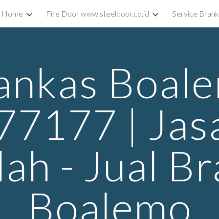
Home
Fire Door www.steeldoor.co.id
Service Bran
ip to main content
Skip to navigat
ankas Boal
7177 | Jasa
dah - Jual B
Boalemo