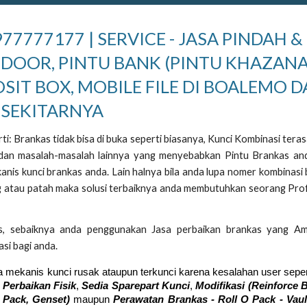
7777177 | SERVICE - JASA PINDAH &
 DOOR, PINTU BANK (PINTU KHAZANA
OSIT BOX, MOBILE FILE DI BOALEMO 
SEKITARNYA
i: Brankas tidak bisa di buka seperti biasanya, Kunci Kombinasi teras
a dan masalah-masalah lainnya yang menyebabkan Pintu Brankas an
anis kunci brankas anda. Lain halnya bila anda lupa nomer kombinasi
ang atau patah maka solusi terbaiknya anda membutuhkan seorang Pro
s, sebaiknya anda penggunakan Jasa perbaikan brankas yang A
si bagi anda.
a mekanis kunci rusak ataupun terkunci karena kesalahan user seper
 Perbaikan Fisik
,
Sedia Sparepart Kunci
,
Modifikasi (Reinforce 
 Pack, Genset)
maupun
Perawatan Bra
nkas - Roll O Pack - Vau