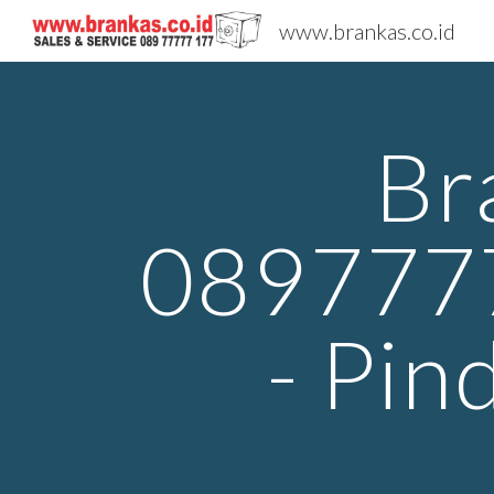
www.brankas.co.id
Sk
Br
0897777
- Pin