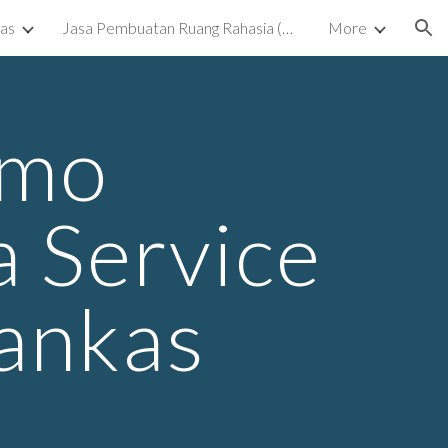
kas
Jasa Pembuatan Ruang Rahasia (Ruang Tersembunyi) Surabaya
More
ion
emo
 Service
rankas