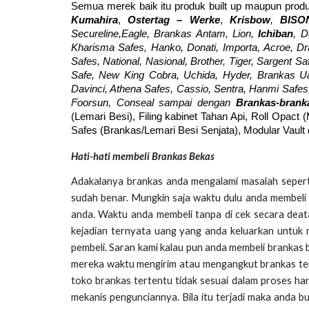
Semua merek baik itu produk built up maupun produ
Kumahira
,
Ostertag – Werke
,
Krisbow
,
BISO
Secureline,Eagle, Brankas Antam, Lion,
Ichiban
, D
Kharisma Safes, Hanko, Donati, Importa, Acroe, Drago
Safes, National, Nasional, Brother, Tiger, Sargent Sa
Safe, New King Cobra, Uchida, Hyder, Brankas Ua
Davinci, Athena Safes, Cassio, Sentra, Hanmi Safes, 
Foorsun, Conseal sampai dengan
Brankas-bran
(Lemari Besi), Filing kabinet Tahan Api, Roll Opact 
Safes (Brankas/Lemari Besi Senjata), Modular Vault
Hati-hati membeli Brankas Bekas
Adakalanya brankas anda mengalami masalah seperti
sudah benar. Mungkin saja waktu dulu anda membeli 
anda. Waktu anda membeli tanpa di cek secara deata
kejadian ternyata uang yang anda keluarkan untuk 
pembeli. Saran kami kalau pun anda membeli brankas
mereka waktu mengirim atau mengangkut brankas ter
toko brankas tertentu tidak sesuai dalam proses ha
mekanis pengunciannya. Bila itu terjadi maka anda 