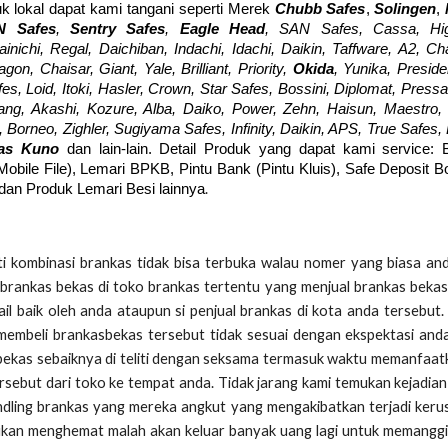
k lokal dapat kami tangani seperti Merek
Chubb Safes
,
Solingen
,
N Safes
,
Sentry Safes
,
Eagle Head
, SAN Safes, Cassa, Hig
ainichi, Regal, Daichiban, Indachi, Idachi, Daikin, Taffware, A2, C
n, Chaisar, Giant, Yale, Brilliant, Priority,
Okida
, Yunika, Preside
fes, Loid, Itoki, Hasler, Crown, Star Safes, Bossini, Diplomat, Pressa
ng, Akashi, Kozure, Alba, Daiko, Power, Zehn, Haisun, Maestro, 
Borneo, Zighler, Sugiyama Safes, Infinity, Daikin, APS, True Safes,
kas Kuno
dan lain-lain. Detail Produk yang dapat kami service: 
(Mobile File), Lemari BPKB, Pintu Bank (Pintu Kluis), Safe Deposit 
.
 dan Produk Lemari Besi lainnya
 kombinasi brankas tidak bisa terbuka walau nomer yang biasa an
brankas bekas di toko brankas tertentu yang menjual brankas bekas
il baik oleh anda ataupun si penjual brankas di kota anda tersebut
membeli brankasbekas tersebut tidak sesuai dengan ekspektasi and
 bekas sebaiknya di teliti dengan seksama termasuk waktu memanfaat
sebut dari toko ke tempat anda. Tidak jarang kami temukan kejadia
ndling brankas yang mereka angkut yang mengakibatkan terjadi keru
bukan menghemat malah akan keluar banyak uang lagi untuk memanggil