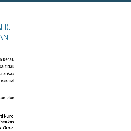
H),
DAN
a berat,
da tidak
 brankas
fesional
man dan
ti kunci
Brankas
lt Door
.