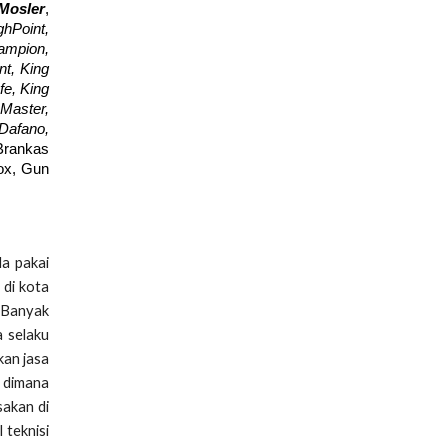
Mosler
,
hPoint,
hampion,
nt, King
fe, King
Master,
 Dafano,
Brankas
Box, Gun
da pakai
 di kota
. Banyak
a selaku
kan jasa
n dimana
sakan di
 teknisi