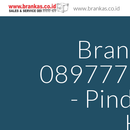
www.brankas.co.id
Sk
Bran
0897777
- Pin