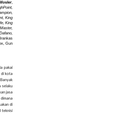
Mosler
,
hPoint,
hampion,
nt, King
fe, King
Master,
 Dafano,
Brankas
Box, Gun
da pakai
 di kota
. Banyak
a selaku
kan jasa
n dimana
sakan di
 teknisi