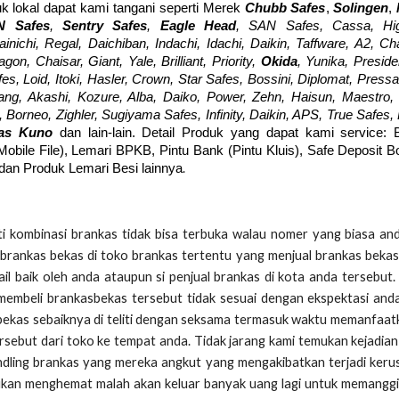
k lokal dapat kami tangani seperti Merek
Chubb Safes
,
Solingen
,
N Safes
,
Sentry Safes
,
Eagle Head
, SAN Safes, Cassa, Hig
ainichi, Regal, Daichiban, Indachi, Idachi, Daikin, Taffware, A2, C
n, Chaisar, Giant, Yale, Brilliant, Priority,
Okida
, Yunika, Preside
fes, Loid, Itoki, Hasler, Crown, Star Safes, Bossini, Diplomat, Pressa
ng, Akashi, Kozure, Alba, Daiko, Power, Zehn, Haisun, Maestro, 
Borneo, Zighler, Sugiyama Safes, Infinity, Daikin, APS, True Safes,
kas Kuno
dan lain-lain. Detail Produk yang dapat kami service: 
(Mobile File), Lemari BPKB, Pintu Bank (Pintu Kluis), Safe Deposit 
.
 dan Produk Lemari Besi lainnya
 kombinasi brankas tidak bisa terbuka walau nomer yang biasa an
brankas bekas di toko brankas tertentu yang menjual brankas bekas
il baik oleh anda ataupun si penjual brankas di kota anda tersebut
membeli brankasbekas tersebut tidak sesuai dengan ekspektasi and
 bekas sebaiknya di teliti dengan seksama termasuk waktu memanfaat
sebut dari toko ke tempat anda. Tidak jarang kami temukan kejadia
ndling brankas yang mereka angkut yang mengakibatkan terjadi keru
bukan menghemat malah akan keluar banyak uang lagi untuk memanggil