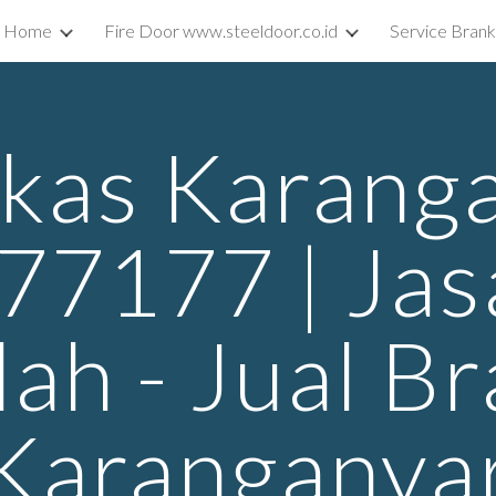
Home
Fire Door www.steeldoor.co.id
Service Bran
ip to main content
Skip to navigat
kas Karang
7177 | Jasa
dah - Jual B
Karanganya