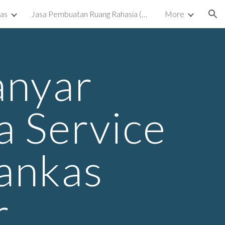
kas
Jasa Pembuatan Ruang Rahasia (Ruang Tersembunyi) Surabaya
More
ion
anyar
 Service
rankas
r