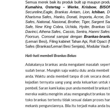
Semua merek baik itu produk built up maupun produ
Kumahira
,
Ostertag – Werke
,
Krisbow
,
BISO
Secureline,Eagle, Brankas Antam, Lion,
Ichiban
, D
Kharisma Safes, Hanko, Donati, Importa, Acroe, Drago
Safes, National, Nasional, Brother, Tiger, Sargent Sa
Safe, New King Cobra, Uchida, Hyder, Brankas Ua
Davinci, Athena Safes, Cassio, Sentra, Hanmi Safes, 
Foorsun, Conseal sampai dengan
Brankas-bran
(Lemari Besi), Filing kabinet Tahan Api, Roll Opact 
Safes (Brankas/Lemari Besi Senjata), Modular Vault
Hati-hati membeli Brankas Bekas
Adakalanya brankas anda mengalami masalah seperti
sudah benar. Mungkin saja waktu dulu anda membeli 
anda. Waktu anda membeli tanpa di cek secara deata
kejadian ternyata uang yang anda keluarkan untuk 
pembeli. Saran kami kalau pun anda membeli brankas
mereka waktu mengirim atau mengangkut brankas ter
toko brankas tertentu tidak sesuai dalam proses ha
mekanis pengunciannya. Bila itu terjadi maka anda 