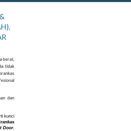
 &
H),
AR
a berat,
da tidak
 brankas
fesional
man dan
ti kunci
Brankas
lt Door
.