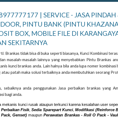
77777177 | SERVICE - JASA PINDAH
 DOOR, PINTU BANK (PINTU KHAZANA
POSIT BOX, MOBILE FILE DI KARANGAY
AN SEKITARNYA
i: Brankas tidak bisa di buka seperti biasanya, Kunci Kombinasi teras
a dan masalah-masalah lainnya yang menyebabkan Pintu Brankas an
anis kunci brankas anda. Lain halnya bila anda lupa nomer kombinasi
ang atau patah maka solusi terbaiknya anda membutuhkan seorang Pro
s, sebaiknya anda penggunakan Jasa perbaikan brankas yang A
si bagi anda.
a mekanis kunci rusak ataupun terkunci karena kesalahan user seper
 Perbaikan Fisik
,
Sedia Sparepart Kunci
,
Modifikasi (Reinforce 
 Pack, Genset)
maupun
Perawatan Bra
nkas - Roll O Pack - Vau