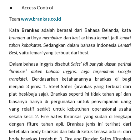
Access Control
Team
www.brankas.co.id
Kata
Brankas
adalah berasal dari Bahasa Belanda, kata
branden
artinya
membakar
dan
kast
artinya
lemari
, jadi
lemari
tahan kebakaran
. Sedangkan dalam bahasa Indonesia
Lemari
Besi
, yaitu lemari yang terbuat dari besi.
Dalam bahasa Inggris disebut
Safes” (di banyak ulasan perihal
“brankas” dalam bahasa inggris. Juga terjemahan Google
translate).
Berdasarkan ketahanannya brankas di bagi
menjadi 3 jenis: 1. Steel Safes (brankas yang terbuat dari
plat besi/baja saja). Brankas seperti ini tidak tahan api dan
biasanya hanya di pergunakan untuk penyimpanan uang
yang relatif sedikit untuk kebutuhan operasional usaha
sekala kecil. 2. Fire Safes (brankas yang sudah di lengkapi
dengan fiture tahan api). Brankas jenis ini terlihat dari
ketebalan body brankas dan bila di ketuk terasa ada isi dari
body brankas terdebut. 3. Fire and Burglar Safes (Brankas