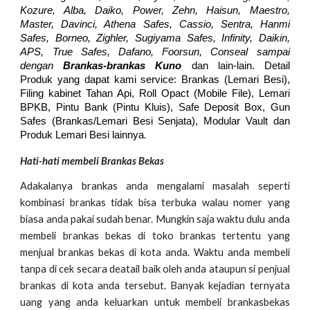
Kozure, Alba, Daiko, Power, Zehn, Haisun, Maestro,
Master, Davinci, Athena Safes, Cassio, Sentra, Hanmi
Safes, Borneo, Zighler, Sugiyama Safes, Infinity, Daikin,
APS, True Safes, Dafano, Foorsun, Conseal sampai
dengan
Brankas-brankas Kuno
dan lain-lain. Detail
Produk yang dapat kami service: Brankas (Lemari Besi),
Filing kabinet Tahan Api, Roll Opact (Mobile File), Lemari
BPKB, Pintu Bank (Pintu Kluis), Safe Deposit Box, Gun
Safes (Brankas/Lemari Besi Senjata), Modular Vault dan
.
Produk Lemari Besi lainnya
Hati-hati membeli Brankas Bekas
Adakalanya brankas anda mengalami masalah seperti
kombinasi brankas tidak bisa terbuka walau nomer yang
biasa anda pakai sudah benar. Mungkin saja waktu dulu anda
membeli brankas bekas di toko brankas tertentu yang
menjual brankas bekas di kota anda. Waktu anda membeli
tanpa di cek secara deatail baik oleh anda ataupun si penjual
brankas di kota anda tersebut. Banyak kejadian ternyata
uang yang anda keluarkan untuk membeli brankasbekas