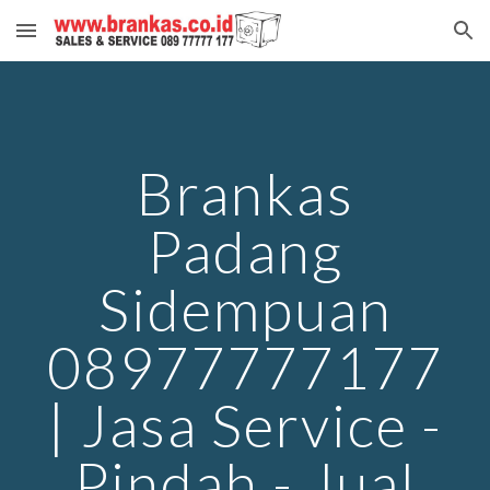
Skip to main content
Skip to navigation
Brankas
Padang
Sidempuan
08977777177
| Jasa Service -
Pindah - Jual