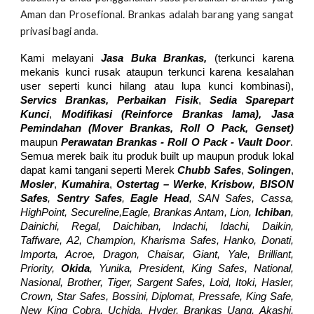
Aman dan Prosefional. Brankas adalah barang yang sangat
privasi bagi anda.
Kami melayani
Jasa Buka Brankas,
(terkunci karena
mekanis kunci rusak ataupun terkunci karena kesalahan
user seperti kunci hilang atau lupa kunci kombinasi),
Servics Brankas, Perbaikan Fisik
,
Sedia Sparepart
Kunci
,
Modifikasi (Reinforce Brankas lama), Jasa
Pemindahan (Mover
Brankas,
Roll O Pack, Genset)
maupun
Perawatan Bra
nkas - Roll O Pack - Vault Door
.
Semua merek baik itu produk built up maupun produk lokal
dapat kami tangani seperti Merek
Chubb Safes
,
Solingen
,
Mosler
,
Kumahira
,
Ostertag – Werke
,
Krisbow
,
BISON
Safes
,
Sentry Safes
,
Eagle Head
, SAN Safes, Cassa,
HighPoint, Secureline,Eagle, Brankas Antam, Lion,
Ichiban
,
Dainichi, Regal, Daichiban, Indachi, Idachi, Daikin,
Taffware, A2, Champion, Kharisma Safes, Hanko, Donati,
Importa, Acroe, Dragon, Chaisar, Giant, Yale, Brilliant,
Priority,
Okida
, Yunika, President, King Safes, National,
Nasional, Brother, Tiger, Sargent Safes, Loid, Itoki, Hasler,
Crown, Star Safes, Bossini, Diplomat, Pressafe, King Safe,
New King Cobra, Uchida, Hyder, Brankas Uang, Akashi,