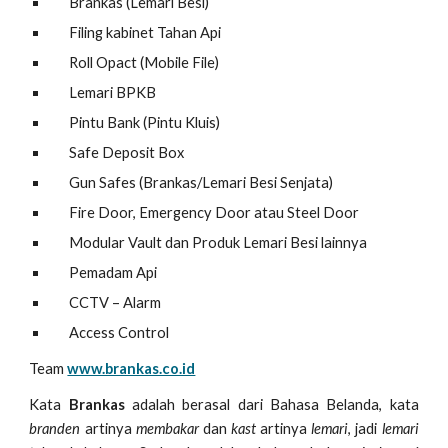
Brankas (Lemari Besi)
Filing kabinet Tahan Api
Roll Opact (Mobile File)
Lemari BPKB
Pintu Bank (Pintu Kluis)
Safe Deposit Box
Gun Safes (Brankas/Lemari Besi Senjata)
Fire Door, Emergency Door atau Steel Door
Modular Vault dan Produk Lemari Besi lainnya
Pemadam Api
CCTV – Alarm
Access Control
Team
www.brankas.co.id
Kata
Brankas
adalah berasal dari Bahasa Belanda, kata
branden
artinya
membakar
dan
kast
artinya
lemari
, jadi
lemari