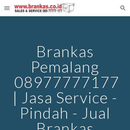
Skip to main content
Skip to navigation
Brankas
Pemalang
08977777177
| Jasa Service -
Pindah - Jual
Brankas