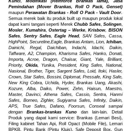
Kunci
,
Modifikasi (Reinforce Brankas lama), Jasa
Pemindahan (Mover
Brankas,
Roll O Pack, Genset)
maupun
Perawatan Bra
nkas - Roll O Pack - Vault Door
.
Semua merek baik itu produk built up maupun produk lokal
dapat kami tangani seperti Merek
Chubb Safes
,
Solingen
,
Mosler
,
Kumahira
,
Ostertag – Werke
,
Krisbow
,
BISON
Safes
,
Sentry Safes
,
Eagle Head
, SAN Safes, Cassa,
HighPoint, Secureline,Eagle, Brankas Antam, Lion,
Ichiban
,
Dainichi, Regal, Daichiban, Indachi, Idachi, Daikin,
Taffware, A2, Champion, Kharisma Safes, Hanko, Donati,
Importa, Acroe, Dragon, Chaisar, Giant, Yale, Brilliant,
Priority,
Okida
, Yunika, President, King Safes, National,
Nasional, Brother, Tiger, Sargent Safes, Loid, Itoki, Hasler,
Crown, Star Safes, Bossini, Diplomat, Pressafe, King Safe,
New King Cobra, Uchida, Hyder, Brankas Uang, Akashi,
Kozure, Alba, Daiko, Power, Zehn, Haisun, Maestro,
Master, Davinci, Athena Safes, Cassio, Sentra, Hanmi
Safes, Borneo, Zighler, Sugiyama Safes, Infinity, Daikin,
APS, True Safes, Dafano, Foorsun, Conseal sampai
dengan
Brankas-brankas Kuno
dan lain-lain. Detail
Produk yang dapat kami service: Brankas (Lemari Besi),
Filing kabinet Tahan Api, Roll Opact (Mobile File), Lemari
BPKB, Pintu Bank (Pintu Kluis), Safe Deposit Box, Gun