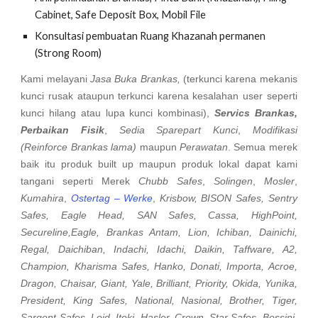
Cabinet, Safe Deposit Box, Mobil File
Konsultasi pembuatan Ruang Khazanah permanen
(Strong Room)
Kami melayani
Jasa Buka Brankas,
(terkunci karena mekanis
kunci rusak ataupun terkunci karena kesalahan user seperti
kunci hilang atau lupa kunci kombinasi),
Servics Brankas,
Perbaikan Fisik
,
Sedia Sparepart Kunci
,
Modifikasi
(Reinforce Brankas lama)
maupun
Perawatan
. Semua merek
baik itu produk built up maupun produk lokal dapat kami
tangani seperti Merek
Chubb Safes
,
Solingen
,
Mosler
,
Kumahira
,
Ostertag – Werke
,
Krisbow, BISON Safes, Sentry
Safes, Eagle Head, SAN Safes, Cassa, HighPoint,
Secureline,Eagle, Brankas Antam, Lion, Ichiban, Dainichi,
Regal, Daichiban, Indachi, Idachi, Daikin, Taffware, A2,
Champion, Kharisma Safes, Hanko, Donati, Importa, Acroe,
Dragon, Chaisar, Giant, Yale, Brilliant, Priority, Okida, Yunika,
President, King Safes, National, Nasional, Brother, Tiger,
Sargent Safes, Loid, Itoki, Hasler, Crown, Star Safes, Bossini,