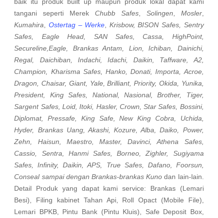
baik itu produk built up maupun produk lokal dapat kami
tangani seperti Merek
Chubb Safes
,
Solingen
,
Mosler
,
Kumahira
,
Ostertag – Werke
,
Krisbow, BISON Safes, Sentry
Safes, Eagle Head, SAN Safes, Cassa, HighPoint,
Secureline,Eagle, Brankas Antam, Lion, Ichiban, Dainichi,
Regal, Daichiban, Indachi, Idachi, Daikin, Taffware, A2,
Champion, Kharisma Safes, Hanko, Donati, Importa, Acroe,
Dragon, Chaisar, Giant, Yale, Brilliant, Priority, Okida, Yunika,
President, King Safes, National, Nasional, Brother, Tiger,
Sargent Safes, Loid, Itoki, Hasler, Crown, Star Safes, Bossini,
Diplomat, Pressafe, King Safe, New King Cobra, Uchida,
Hyder, Brankas Uang, Akashi, Kozure, Alba, Daiko, Power,
Zehn, Haisun, Maestro, Master, Davinci, Athena Safes,
Cassio, Sentra, Hanmi Safes, Borneo, Zighler, Sugiyama
Safes, Infinity, Daikin, APS, True Safes, Dafano, Foorsun,
Conseal sampai dengan Brankas-brankas Kuno
dan lain-lain.
Detail Produk yang dapat kami service: Brankas (Lemari
Besi), Filing kabinet Tahan Api, Roll Opact (Mobile File),
Lemari BPKB, Pintu Bank (Pintu Kluis), Safe Deposit Box,