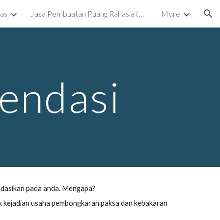
kas
Jasa Pembuatan Ruang Rahasia (Ruang Tersembunyi) Surabaya
More
ion
endasi
ndasikan pada anda. Mengapa?
yak kejadian usaha pembongkaran paksa dan kebakaran