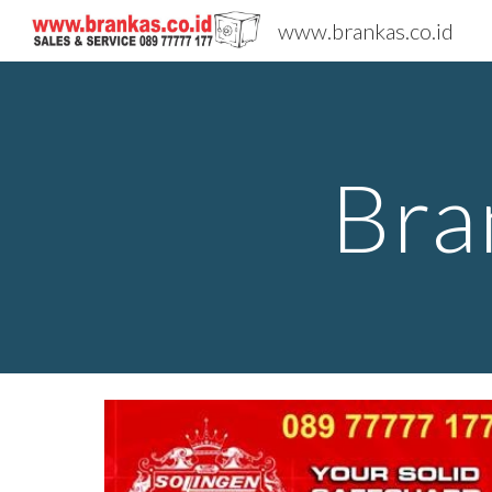
www.brankas.co.id
Sk
Bra