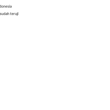
ndonesia
udah teruji 