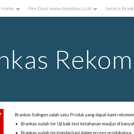
Home
Fire Door www.steeldoor.co.id
Service Bran
ip to main content
Skip to navigat
nkas Rekom
Brankas Solingen salah satu Produk yang dapat kami rekome
Brankas sudah ter Uji baik test ketahanan mau[un di ban
Brankas sudah terstandarisasi dalam proses produksinya