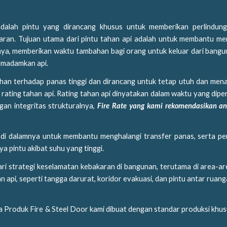
 adalah pintu yang dirancang khusus untuk memberikan perlindung
aran. Tujuan utama dari pintu tahan api adalah untuk membantu m
nnya, memberikan waktu tambahan bagi orang untuk keluar dari bang
memadamkan api.
ahan terhadap panas tinggi dan dirancang untuk tetap utuh dan men
rating tahan api. Rating tahan api dinyatakan dalam waktu yang dipe
an integritas strukturalnya,
Fire Rate yang kami rekomendasikan a
mal di dalamnya untuk membantu menghalangi transfer panas, serta p
ya pintu akibat suhu yang tinggi.
ari strategi keselamatan kebakaran di bangunan, terutama di area-a
pi, seperti tangga darurat, koridor evakuasi, dan pintu antar ruan
a Produk Fire & Steel Door kami dibuat dengan standar produksi khu