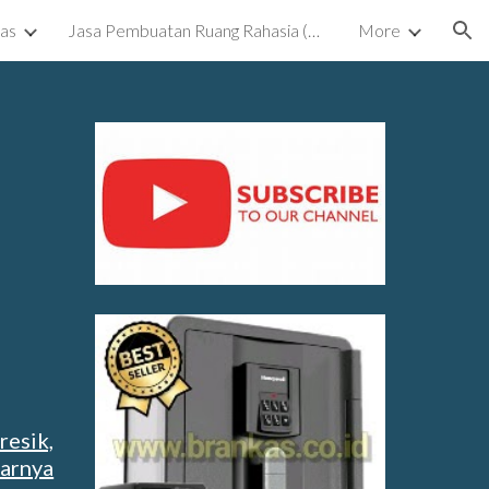
kas
Jasa Pembuatan Ruang Rahasia (Ruang Tersembunyi) Surabaya
More
ion
resik,
tarnya