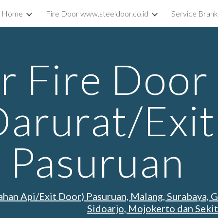
Home
Fire Door www.steeldoor.co.id
Service Bran
ip to main content
Skip to navigat
r Fire Door
Darurat/Exit
 Pasuruan
ahan Api/Exit Door) Pasuruan, Malang, Surabaya, G
Sidoarjo, Mojokerto dan Seki