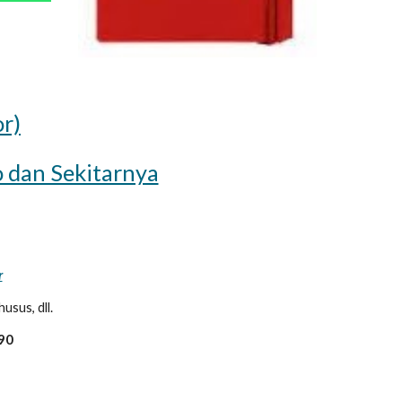
or)
o dan Sekitarnya
r
sus, dll.
390