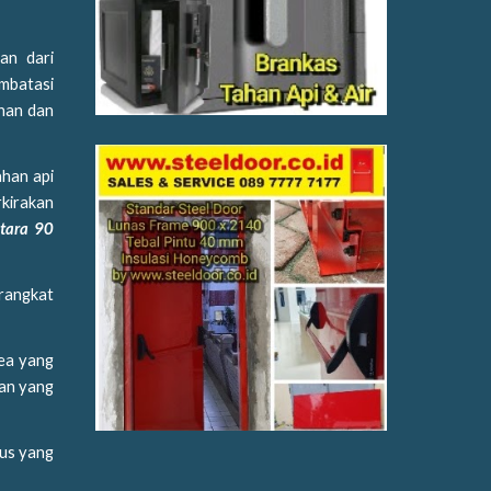
an dari
embatasi
unan dan
ahan api
rkirakan
ntara 90
erangkat
rea yang
gan yang
sus yang