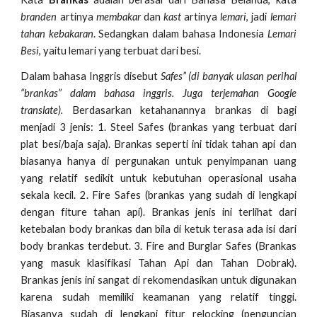
branden
artinya
membakar
dan
kast
artinya
lemari
, jadi
lemari
tahan kebakaran
. Sedangkan dalam bahasa Indonesia
Lemari
Besi
, yaitu lemari yang terbuat dari besi.
Dalam bahasa Inggris disebut
Safes” (di banyak ulasan perihal
“brankas” dalam bahasa inggris. Juga terjemahan Google
translate).
Berdasarkan ketahanannya brankas di bagi
menjadi 3 jenis: 1. Steel Safes (brankas yang terbuat dari
plat besi/baja saja). Brankas seperti ini tidak tahan api dan
biasanya hanya di pergunakan untuk penyimpanan uang
yang relatif sedikit untuk kebutuhan operasional usaha
sekala kecil. 2. Fire Safes (brankas yang sudah di lengkapi
dengan fiture tahan api). Brankas jenis ini terlihat dari
ketebalan body brankas dan bila di ketuk terasa ada isi dari
body brankas terdebut. 3. Fire and Burglar Safes (Brankas
yang masuk klasifikasi Tahan Api dan Tahan Dobrak).
Brankas jenis ini sangat di rekomendasikan untuk digunakan
karena sudah memiliki keamanan yang relatif tinggi.
Biasanya sudah di lengkapi fitur relocking (penguncian