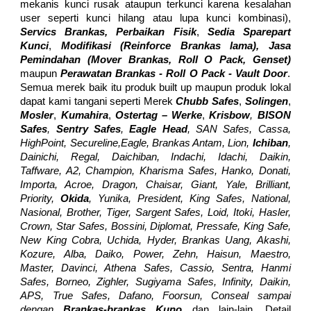
mekanis kunci rusak ataupun terkunci karena kesalahan
user seperti kunci hilang atau lupa kunci kombinasi),
Servics Brankas, Perbaikan Fisik
,
Sedia Sparepart
Kunci
,
Modifikasi (Reinforce Brankas lama), Jasa
Pemindahan (Mover
Brankas,
Roll O Pack, Genset)
maupun
Perawatan Bra
nkas - Roll O Pack - Vault Door
.
Semua merek baik itu produk built up maupun produk lokal
dapat kami tangani seperti Merek
Chubb Safes
,
Solingen
,
Mosler
,
Kumahira
,
Ostertag – Werke
,
Krisbow
,
BISON
Safes
,
Sentry Safes
,
Eagle Head
, SAN Safes, Cassa,
HighPoint, Secureline,Eagle, Brankas Antam, Lion,
Ichiban
,
Dainichi, Regal, Daichiban, Indachi, Idachi, Daikin,
Taffware, A2, Champion, Kharisma Safes, Hanko, Donati,
Importa, Acroe, Dragon, Chaisar, Giant, Yale, Brilliant,
Priority,
Okida
, Yunika, President, King Safes, National,
Nasional, Brother, Tiger, Sargent Safes, Loid, Itoki, Hasler,
Crown, Star Safes, Bossini, Diplomat, Pressafe, King Safe,
New King Cobra, Uchida, Hyder, Brankas Uang, Akashi,
Kozure, Alba, Daiko, Power, Zehn, Haisun, Maestro,
Master, Davinci, Athena Safes, Cassio, Sentra, Hanmi
Safes, Borneo, Zighler, Sugiyama Safes, Infinity, Daikin,
APS, True Safes, Dafano, Foorsun, Conseal sampai
dengan
Brankas-brankas Kuno
dan lain-lain. Detail