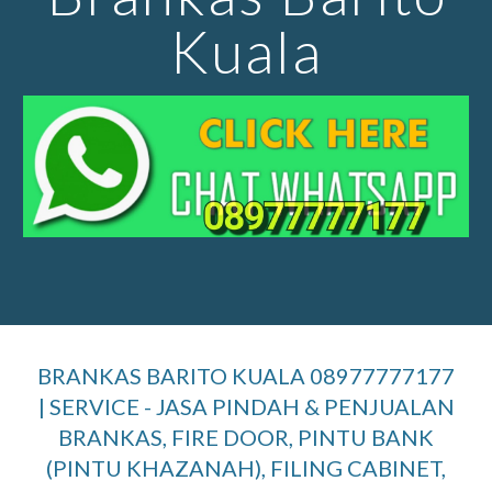
Kuala
BRANKAS BARITO KUALA 08977777177
| SERVICE - JASA PINDAH & PENJUALAN
BRANKAS, FIRE DOOR, PINTU BANK
(PINTU KHAZANAH), FILING CABINET,