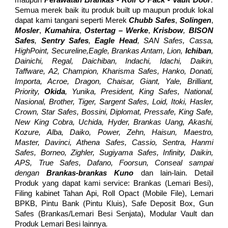
maupun
Perawatan Bra
nkas - Roll O Pack - Vault Door
.
Semua merek baik itu produk built up maupun produk lokal
dapat kami tangani seperti Merek
Chubb Safes
,
Solingen
,
Mosler
,
Kumahira
,
Ostertag – Werke
,
Krisbow
,
BISON
Safes
,
Sentry Safes
,
Eagle Head
, SAN Safes, Cassa,
HighPoint, Secureline,Eagle, Brankas Antam, Lion,
Ichiban
,
Dainichi, Regal, Daichiban, Indachi, Idachi, Daikin,
Taffware, A2, Champion, Kharisma Safes, Hanko, Donati,
Importa, Acroe, Dragon, Chaisar, Giant, Yale, Brilliant,
Priority,
Okida
, Yunika, President, King Safes, National,
Nasional, Brother, Tiger, Sargent Safes, Loid, Itoki, Hasler,
Crown, Star Safes, Bossini, Diplomat, Pressafe, King Safe,
New King Cobra, Uchida, Hyder, Brankas Uang, Akashi,
Kozure, Alba, Daiko, Power, Zehn, Haisun, Maestro,
Master, Davinci, Athena Safes, Cassio, Sentra, Hanmi
Safes, Borneo, Zighler, Sugiyama Safes, Infinity, Daikin,
APS, True Safes, Dafano, Foorsun, Conseal sampai
dengan
Brankas-brankas Kuno
dan lain-lain. Detail
Produk yang dapat kami service: Brankas (Lemari Besi),
Filing kabinet Tahan Api, Roll Opact (Mobile File), Lemari
BPKB, Pintu Bank (Pintu Kluis), Safe Deposit Box, Gun
Safes (Brankas/Lemari Besi Senjata), Modular Vault dan
.
Produk Lemari Besi lainnya