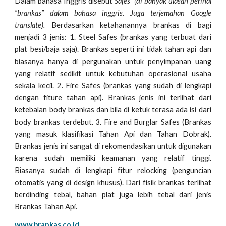
Dalam bahasa Inggris disebut
Safes” (di banyak ulasan perihal
“brankas” dalam bahasa inggris. Juga terjemahan Google
translate).
Berdasarkan ketahanannya brankas di bagi
menjadi 3 jenis: 1. Steel Safes (brankas yang terbuat dari
plat besi/baja saja). Brankas seperti ini tidak tahan api dan
biasanya hanya di pergunakan untuk penyimpanan uang
yang relatif sedikit untuk kebutuhan operasional usaha
sekala kecil. 2. Fire Safes (brankas yang sudah di lengkapi
dengan fiture tahan api). Brankas jenis ini terlihat dari
ketebalan body brankas dan bila di ketuk terasa ada isi dari
body brankas terdebut. 3. Fire and Burglar Safes (Brankas
yang masuk klasifikasi Tahan Api dan Tahan Dobrak).
Brankas jenis ini sangat di rekomendasikan untuk digunakan
karena sudah memiliki keamanan yang relatif tinggi.
Biasanya sudah di lengkapi fitur relocking (penguncian
otomatis yang di design khusus). Dari fisik brankas terlihat
berdinding tebal, bahan plat juga lebih tebal dari jenis
Brankas Tahan Api.
www.brankas.co.id