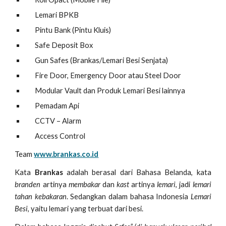
Lemari BPKB
Pintu Bank (Pintu Kluis)
Safe Deposit Box
Gun Safes (Brankas/Lemari Besi Senjata)
Fire Door, Emergency Door atau Steel Door
Modular Vault dan Produk Lemari Besi lainnya
Pemadam Api
CCTV – Alarm
Access Control
Team
www.brankas.co.id
Kata
Brankas
adalah berasal dari Bahasa Belanda, kata
branden
artinya
membakar
dan
kast
artinya
lemari
, jadi
lemari
tahan kebakaran
. Sedangkan dalam bahasa Indonesia
Lemari
Besi
, yaitu lemari yang terbuat dari besi.