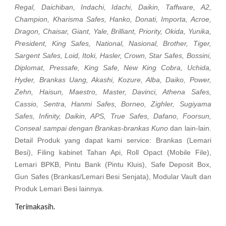
Regal, Daichiban, Indachi, Idachi, Daikin, Taffware, A2,
Champion, Kharisma Safes, Hanko, Donati, Importa, Acroe,
Dragon, Chaisar, Giant, Yale, Brilliant, Priority, Okida, Yunika,
President, King Safes, National, Nasional, Brother, Tiger,
Sargent Safes, Loid, Itoki, Hasler, Crown, Star Safes, Bossini,
Diplomat, Pressafe, King Safe, New King Cobra, Uchida,
Hyder, Brankas Uang, Akashi, Kozure, Alba, Daiko, Power,
Zehn, Haisun, Maestro, Master, Davinci, Athena Safes,
Cassio, Sentra, Hanmi Safes, Borneo, Zighler, Sugiyama
Safes, Infinity, Daikin, APS, True Safes, Dafano, Foorsun,
Conseal sampai dengan Brankas-brankas Kuno
dan lain-lain.
Detail Produk yang dapat kami service: Brankas (Lemari
Besi), Filing kabinet Tahan Api, Roll Opact (Mobile File),
Lemari BPKB, Pintu Bank (Pintu Kluis), Safe Deposit Box,
Gun Safes (Brankas/Lemari Besi Senjata), Modular Vault dan
Produk Lemari Besi lainnya.
Terimakasih.