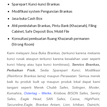
Sparepart Kunci-kunci Brankas
Modifikasi system Penguncian Brankas
Jasa buka Cash Box
Ahli pemindahan Brankas, Pintu Bank (Khazanah), Filing
Cabinet, Safe Deposit Box, Mobil File
Konsultasi pembuatan Ruang Khazanah permanen
(Strong Room)
Kami melayani
Jasa Buka Brankas,
(terkunci karena mekanis
kunci rusak ataupun terkunci karena kesalahan user seperti
kunci hilang atau lupa kunci kombinasi),
Servics Brankas,
Perbaikan Fisik
,
Sedia Sparepart Kunci
,
Modifikasi
(Reinforce Brankas lama)
maupun
Perawatan
. Semua merek
baik itu produk built up maupun produk lokal dapat kami
tangani seperti Merek
Chubb Safes
,
Solingen
,
Mosler
,
Kumahira
,
Ostertag – Werke
,
Krisbow, BISON Safes, Sentry
Safes, Eagle Head, SAN Safes, Cassa, HighPoint,
Secureline,Eagle, Brankas Antam, Lion, Ichiban, Dainichi,