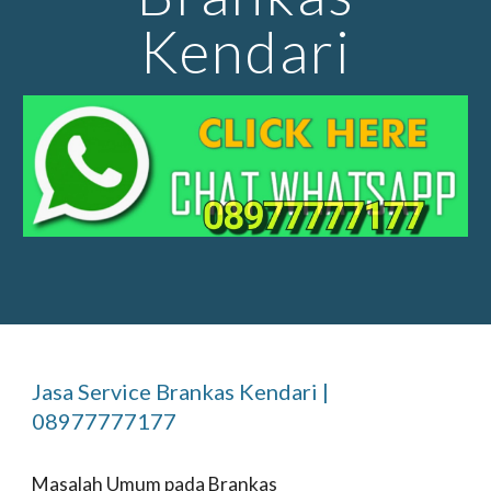
Kendari
Jasa Service Brankas
Kendari
|
08977777177
Masalah Umum pada Brankas