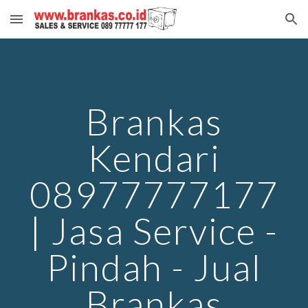
Skip to main content
Skip to navigation
Brankas
Kendari
08977777177
| Jasa Service -
Pindah - Jual
Brankas