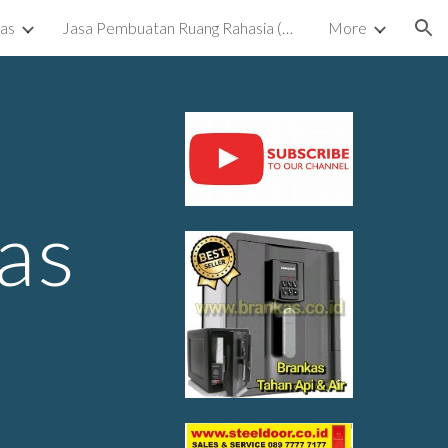
kas
Jasa Pembuatan Ruang Rahasia (Ruang Tersembunyi) Surabaya
More
ion
as