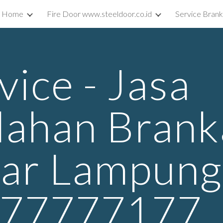
Home
Fire Door www.steeldoor.co.id
Service Bran
ip to main content
Skip to navigat
vice - Jasa
ahan Brank
ar Lampung
77777177