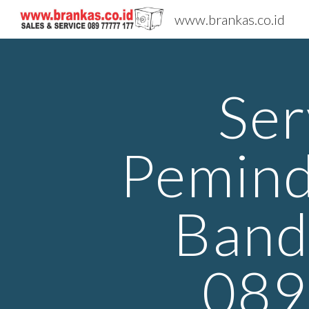
www.brankas.co.id
Sk
Ser
Pemind
Band
089