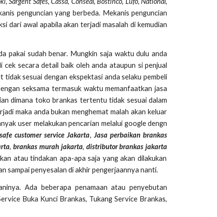
toki, Sargent Safes, Cassa, Conseal, Bostinco, Lufo, National,
ekanis penguncian yang berbeda. Mekanis penguncian
i dari awal apabila akan terjadi masalah di kemudian
da pakai sudah benar. Mungkin saja waktu dulu anda
cek secara detail baik oleh anda ataupun si penjual
 tidak sesuai dengan ekspektasi anda selaku pembeli
ti dengan seksama termasuk waktu memanfaatkan jasa
ian dimana toko brankas tertentu tidak sesuai dalam
terjadi maka anda bukan menghemat malah akan keluar
banyak user melakukan pencarian melalui google dengn
 safe customer service Jakarta
,
Jasa perbaikan brankas
arta
,
brankas murah jakarta
,
distributor brankas jakarta
kukan atau tindakan apa-apa saja yang akan dilakukan
an sampai penyesalan di akhir pengerjaannya nanti.
ninya. Ada beberapa penamaan atau penyebutan
i Service Buka Kunci Brankas, Tukang Service Brankas,