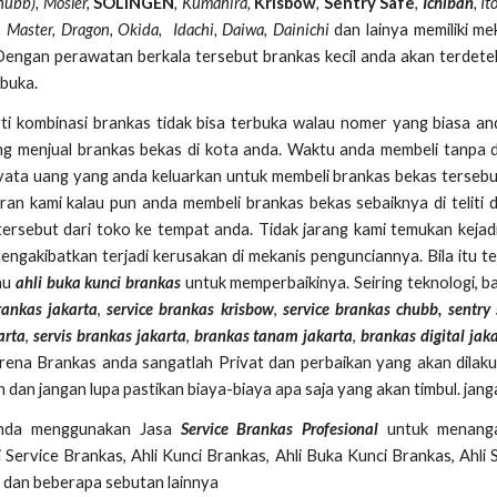
ubb), Mosler,
SOLINGEN
, Kumahira,
Krisbow
,
Sentry Safe
,
Ichiban
, I
n, Master, Dragon, Okida, Idachi, Daiwa, Dainichi
dan lainya memiliki m
engan perawatan berkala tersebut brankas kecil anda akan terdeteks
 buka.
i kombinasi brankas tidak bisa terbuka walau nomer yang biasa an
g menjual brankas bekas di kota anda. Waktu anda membeli tanpa di 
nyata uang yang anda keluarkan untuk membeli brankas bekas tersebut
aran kami kalau pun anda membeli brankas bekas sebaiknya di teli
ersebut dari toko ke tempat anda. Tidak jarang kami temukan kejad
ngakibatkan terjadi kerusakan di mekanis pengunciannya. Bila itu 
tau
ahli buka kunci brankas
untuk memperbaikinya. Seiring teknologi, 
rankas jakarta
,
service brankas krisbow
,
service brankas chubb,
sentry
arta
,
servis brankas jakarta
,
brankas tanam jakarta
,
brankas digital jak
 karena Brankas anda sangatlah Privat dan perbaikan yang akan dila
dan jangan lupa pastikan biaya-biaya apa saja yang akan timbul. jang
anda menggunakan Jasa
Service Brankas Profesional
untuk menanga
i Service Brankas, Ahli Kunci Brankas, Ahli Buka Kunci Brankas, Ahl
 dan beberapa sebutan lainnya