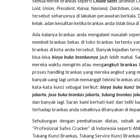
Semua merek brankas seperti
Chubb Safes
(Brankas Ch
Loid, Union, President, Kaisar, Nasional, Daichiban, Lio
tersebut seharusnya di lakukan perawatan berkala. D
kelak. adan kesulitan ketika brankas anda tidak bisa di
Ada kalanya brankas anda mengalami masalah sepert
membeli brankas bekas di toko brankas tertentu yan
brankas di kota anda tersebut. Banyak kejadian ter
bisa-bisa
biaya buka brankasnya
jauh lebih mahal. S
mereka waktu mengirim atau meng
angkut brankas
t
proses handling brankas yang mereka angkut yang me
banyak uang lagi untuk memanggil teknisi brankas a
kata-kata kunci sebagai berikut:
biaya buka kunci b
jakarta
,
jasa buka brankas jakarta
,
tukang brankas jak
dan banyak lagi. Saran kami berhati-kati dan teliti
terhadap brankas anda sebaiknya ditanyakan di depan 
Sehubungan dengan pembahasan diatas, sebaik 
“Profesional Safes Cracker” di Indonesia seperti Ahl
Tukang Kunci Brankas, Tukang Service Kunci Brankas