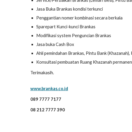
Service/Perbaikan Brankas (Lemari Besi), Pintu Ban
Jasa Buka Brankas kondisi terkunci
Penggantian nomer kombinasi secara berkala
Sparepart Kunci-kunci Brankas
Modifikasi system Penguncian Brankas
Jasa buka Cash Box
Ahli pemindahan Brankas, Pintu Bank (Khazanah), F
Konsultasi pembuatan Ruang Khazanah permanen
Terimakasih.
www.brankas.co.id
089 7777 7177
08 212 7777 390