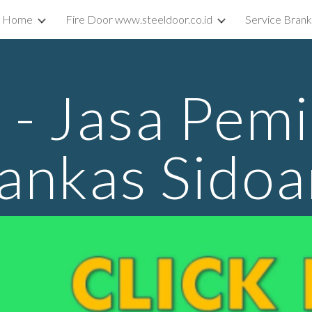
Home
Fire Door www.steeldoor.co.id
Service Bran
ip to main content
Skip to navigat
e - Jasa Pem
ankas Sidoa