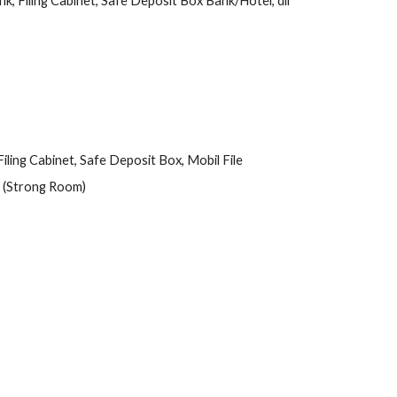
k, Filing Cabinet, Safe Deposit Box Bank/Hotel, dll
iling Cabinet, Safe Deposit Box, Mobil File
 (Strong Room)