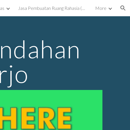
kas
Jasa Pembuatan Ruang Rahasia (Ruang Tersembunyi) Surabaya
More
ion
indahan
rjo