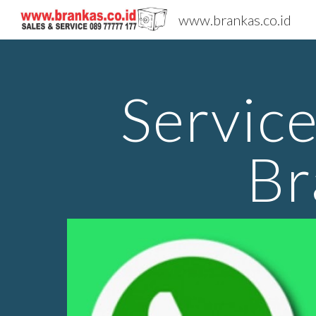
www.brankas.co.id
Sk
Servic
Br