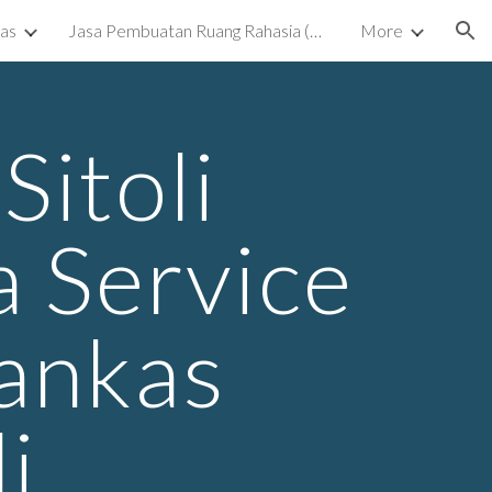
kas
Jasa Pembuatan Ruang Rahasia (Ruang Tersembunyi) Surabaya
More
ion
itoli
 Service
rankas
i