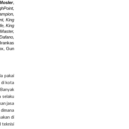
Mosler
,
hPoint,
hampion,
nt, King
fe, King
Master,
 Dafano,
Brankas
Box, Gun
da pakai
 di kota
. Banyak
a selaku
kan jasa
n dimana
sakan di
 teknisi