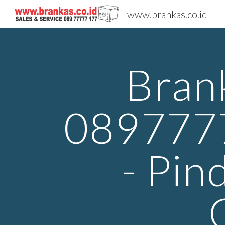
www.brankas.co.id
Sk
Bran
0897777
- Pin