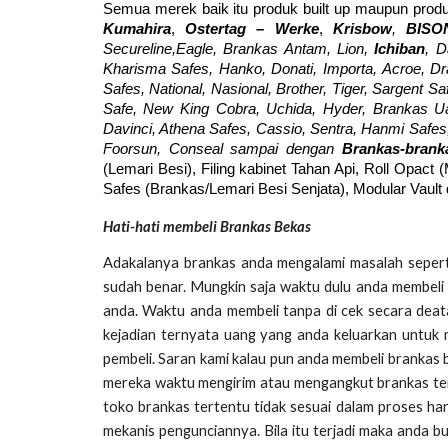
Semua merek baik itu produk built up maupun produ
Kumahira
,
Ostertag – Werke
,
Krisbow
,
BISO
Secureline,Eagle, Brankas Antam, Lion,
Ichiban
, D
Kharisma Safes, Hanko, Donati, Importa, Acroe, Drago
Safes, National, Nasional, Brother, Tiger, Sargent Sa
Safe, New King Cobra, Uchida, Hyder, Brankas Ua
Davinci, Athena Safes, Cassio, Sentra, Hanmi Safes, 
Foorsun, Conseal sampai dengan
Brankas-bran
(Lemari Besi), Filing kabinet Tahan Api, Roll Opact 
Safes (Brankas/Lemari Besi Senjata), Modular Vault
Hati-hati membeli Brankas Bekas
Adakalanya brankas anda mengalami masalah seperti
sudah benar. Mungkin saja waktu dulu anda membeli 
anda. Waktu anda membeli tanpa di cek secara deata
kejadian ternyata uang yang anda keluarkan untuk 
pembeli. Saran kami kalau pun anda membeli brankas
mereka waktu mengirim atau mengangkut brankas ter
toko brankas tertentu tidak sesuai dalam proses ha
mekanis pengunciannya. Bila itu terjadi maka anda 