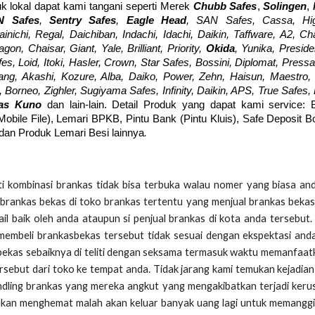
k lokal dapat kami tangani seperti Merek
Chubb Safes
,
Solingen
,
N Safes
,
Sentry Safes
,
Eagle Head
, SAN Safes, Cassa, Hig
ainichi, Regal, Daichiban, Indachi, Idachi, Daikin, Taffware, A2, C
n, Chaisar, Giant, Yale, Brilliant, Priority,
Okida
, Yunika, Preside
fes, Loid, Itoki, Hasler, Crown, Star Safes, Bossini, Diplomat, Pressa
ng, Akashi, Kozure, Alba, Daiko, Power, Zehn, Haisun, Maestro, 
Borneo, Zighler, Sugiyama Safes, Infinity, Daikin, APS, True Safes,
kas Kuno
dan lain-lain. Detail Produk yang dapat kami service: 
(Mobile File), Lemari BPKB, Pintu Bank (Pintu Kluis), Safe Deposit 
.
 dan Produk Lemari Besi lainnya
 kombinasi brankas tidak bisa terbuka walau nomer yang biasa an
brankas bekas di toko brankas tertentu yang menjual brankas bekas
il baik oleh anda ataupun si penjual brankas di kota anda tersebut
membeli brankasbekas tersebut tidak sesuai dengan ekspektasi and
 bekas sebaiknya di teliti dengan seksama termasuk waktu memanfaat
sebut dari toko ke tempat anda. Tidak jarang kami temukan kejadia
ndling brankas yang mereka angkut yang mengakibatkan terjadi keru
bukan menghemat malah akan keluar banyak uang lagi untuk memanggil