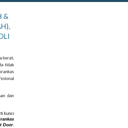
H &
H),
OLI
a berat,
da tidak
 brankas
fesional
man dan
ti kunci
Brankas
lt Door
.