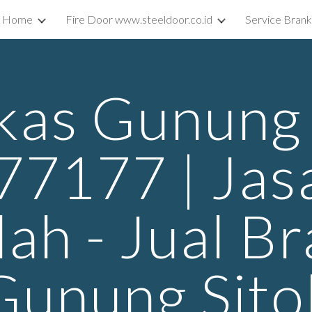
Home
Fire Door www.steeldoor.co.id
Service Bran
ip to main content
Skip to navigat
kas Gunung S
7177 | Jasa
dah - Jual B
Gunung Sitol