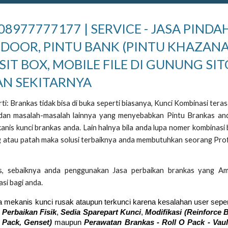
8977777177 | SERVICE - JASA PINDA
 DOOR, PINTU BANK (PINTU KHAZANA
SIT BOX, MOBILE FILE DI GUNUNG SIT
AN SEKITARNYA
i: Brankas tidak bisa di buka seperti biasanya, Kunci Kombinasi teras
a dan masalah-masalah lainnya yang menyebabkan Pintu Brankas an
anis kunci brankas anda. Lain halnya bila anda lupa nomer kombinasi
ang atau patah maka solusi terbaiknya anda membutuhkan seorang Pro
s, sebaiknya anda penggunakan Jasa perbaikan brankas yang A
si bagi anda.
a mekanis kunci rusak ataupun terkunci karena kesalahan user seper
 Perbaikan Fisik
,
Sedia Sparepart Kunci
,
Modifikasi (Reinforce 
 Pack, Genset)
maupun
Perawatan Bra
nkas - Roll O Pack - Vau